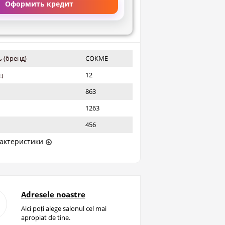
Оформить кредит
 (бренд)
СОКМЕ
ц
12
863
1263
456
актеристики
Adresele noastre
Aici poți alege salonul cel mai
apropiat de tine.