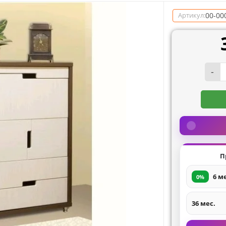
00-00
Артикул:
-
П
6 м
0%
36 мес.