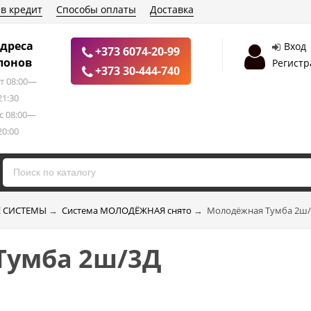
 в кредит
Способы оплаты
Доставка
дреса
Вход
+373 6074-20-99
лонов
Регистр
+373 30-444-740
т 08:00—
21:30
с 08:00—
20:00
 СИСТЕМЫ
→
Система МОЛОДЁЖНАЯ снято
→
Молодёжная Тумба 2ш
Тумба 2ш/3Д