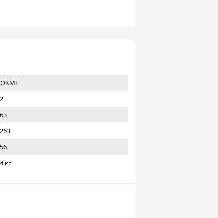
СОКМЕ
2
63
263
56
4 кг