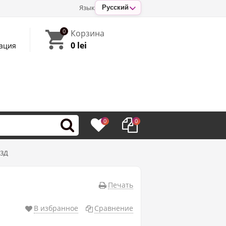
Язык
Русский
0
Корзина
0 lei
ация
0
0
/3Д
Печать
В избранное
Сравнение