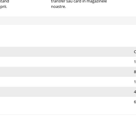
istand
transfer sau card in magazinele
prii.
noastre.
1
8
1
4
6