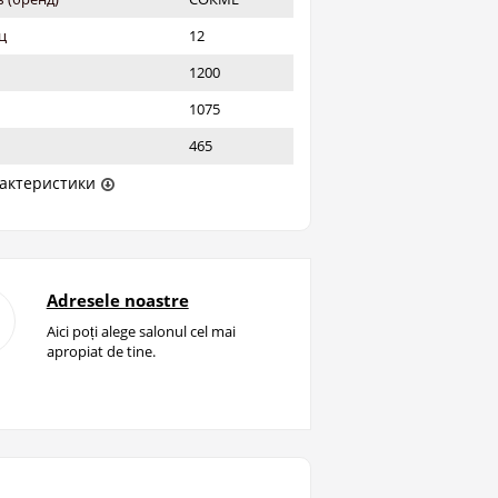
ц
12
1200
1075
465
актеристики
Adresele noastre
Aici poți alege salonul cel mai
apropiat de tine.