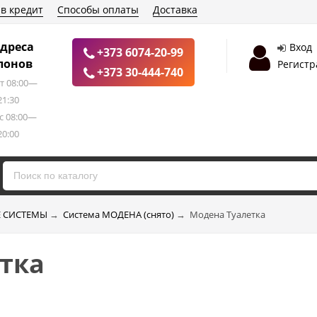
 в кредит
Способы оплаты
Доставка
дреса
Вход
+373 6074-20-99
лонов
Регистр
+373 30-444-740
т 08:00—
21:30
с 08:00—
20:00
 СИСТЕМЫ
→
Система МОДЕНА (снято)
→
Модена Туалетка
тка