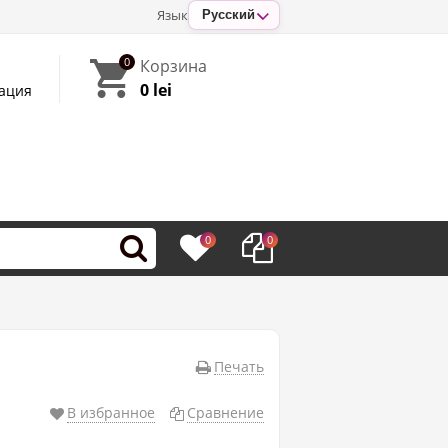
Язык
Русский
0
Корзина
0 lei
ация
0
0
Печать
В избранное
Сравнение