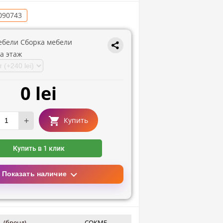
090743
ебели Сборка мебели
а этаж
0 lei
+
Купить
Купить в 1 клик
Показать наличие
 (бренд)
СОКМЕ