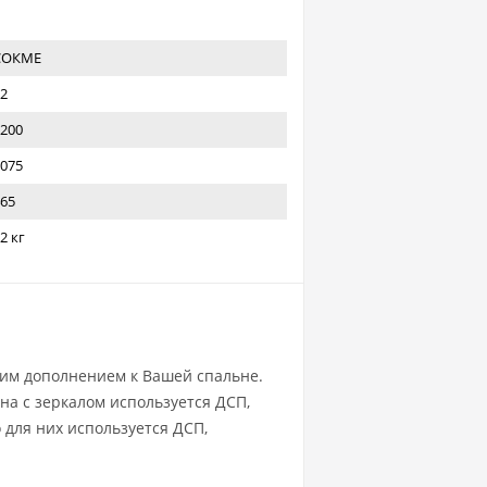
СОКМЕ
2
200
075
65
2 кг
шим дополнением к Вашей спальне.
ена с зеркалом используется ДСП,
 для них используется ДСП,