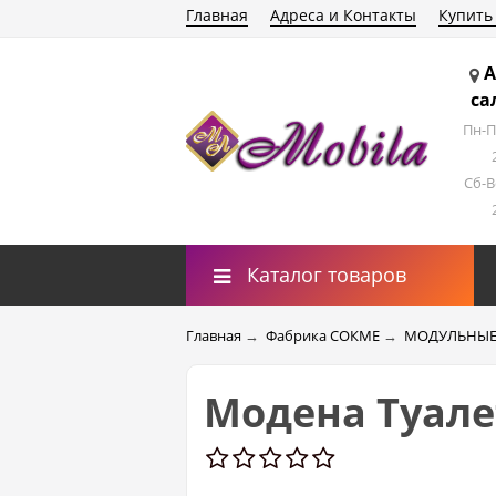
Главная
Адреса и Контакты
Купить
А
са
Пн-П
Сб-В
Каталог товаров
Главная
→
Фабрика СОКМЕ
→
МОДУЛЬНЫЕ
Модена Туале