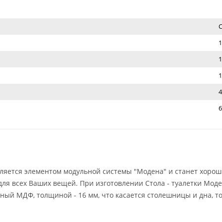
1
1
1
4
6
является элементом модульной системы "Модена" и станет хоро
 для всех Ваших вещей. При изготовлении Стола - туалетки Мод
ный МДФ, толщиной - 16 мм, что касается столешницы и дна, то