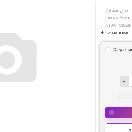
Дримвуд св
Оксид беж
63
Стоун серый
Показать все
Сборка м
-
П