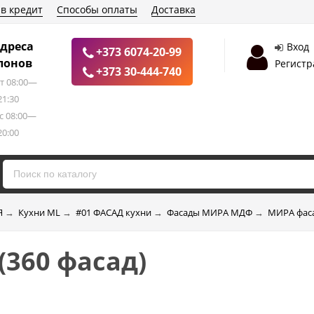
 в кредит
Способы оплаты
Доставка
дреса
Вход
+373 6074-20-99
лонов
Регистр
+373 30-444-740
т 08:00—
21:30
с 08:00—
20:00
Я
→
Кухни ML
→
#01 ФАСАД кухни
→
Фасады МИРА МДФ
→
МИРА фаса
(360 фасад)