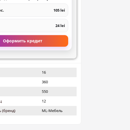
ес.
105 lei
24 lei
Оформить кредит
16
360
550
ц
12
 (бренд)
ML-Мебель