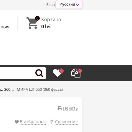
Язык
Русский
0
Корзина
0 lei
ация
0
0
д 360
→
МИРА ШГ 550 (360 фасад)
Печать
В избранное
Сравнение