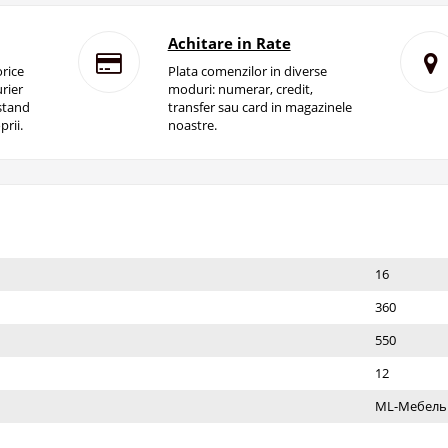
Achitare in Rate
rice
Plata comenzilor in diverse
rier
moduri: numerar, credit,
istand
transfer sau card in magazinele
prii.
noastre.
16
360
550
12
ML-Мебель