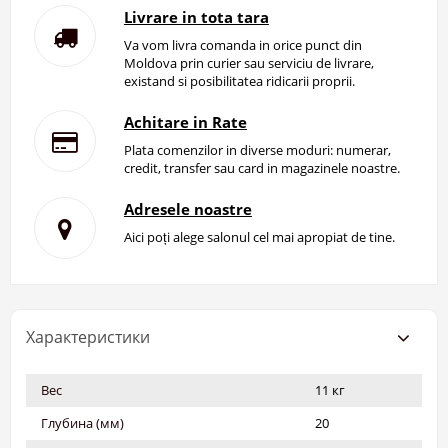
Livrare in tota tara
Va vom livra comanda in orice punct din
Moldova prin curier sau serviciu de livrare,
existand si posibilitatea ridicarii proprii.
Achitare in Rate
Plata comenzilor in diverse moduri: numerar,
credit, transfer sau card in magazinele noastre.
Adresele noastre
Aici poți alege salonul cel mai apropiat de tine.
Характеристики
Вес
11 кг
Глубина (мм)
20