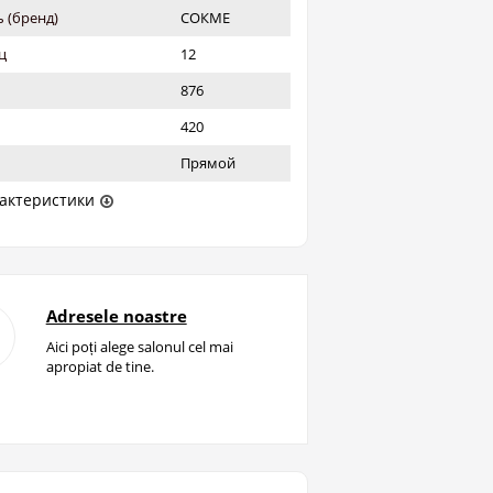
 (бренд)
СОКМЕ
ц
12
876
420
Прямой
актеристики
Adresele noastre
Aici poți alege salonul cel mai
apropiat de tine.