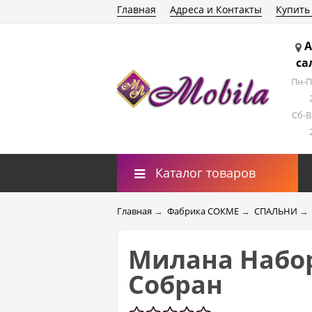
Главная
Адреса и Контакты
Купить
А
са
Пн-П
Сб-В
Каталог товаров
Главная
→
Фабрика СОКМЕ
→
СПАЛЬНИ
→
Милана Набор
Собран