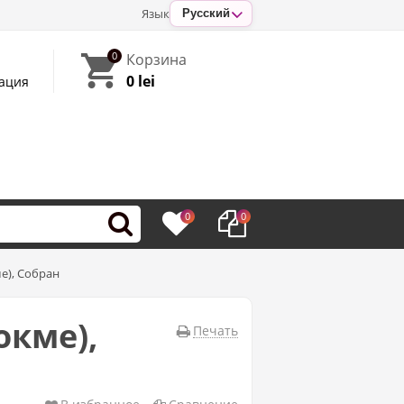
Язык
Русский
0
Корзина
0 lei
ация
0
0
е), Собран
окме),
Печать