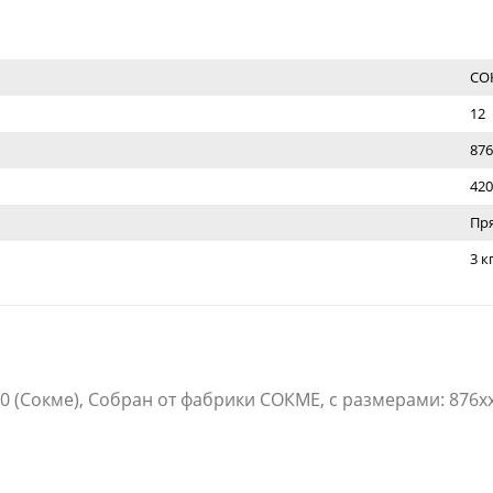
СО
12
876
420
Пр
3 к
 (Сокме), Собран от фабрики СОКМЕ, с размерами: 876x