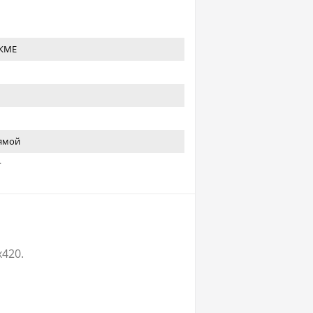
КМЕ
ямой
г
x420.