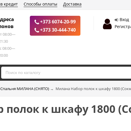
 в кредит
Способы оплаты
Доставка
дреса
Вход
+373 6074-20-99
лонов
Регистр
+373 30-444-740
т 08:00—
21:30
с 08:00—
20:00
Спальня МИЛАНА (СНЯТО)
→
Милана Набор полок к шкафу 1800 (Сокм
 полок к шкафу 1800 (С