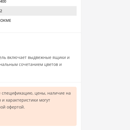
400
2
СОКМЕ
ель включает выдвежные ящики и
инальным сочетанием цветов и
 спецификацию, цены, наличие на
 и характеристики могут
ной офертой.