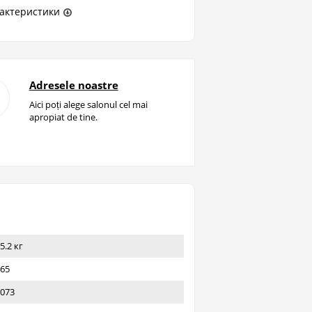
актеристики
Adresele noastre
Aici poți alege salonul cel mai
apropiat de tine.
5.2 кг
65
073