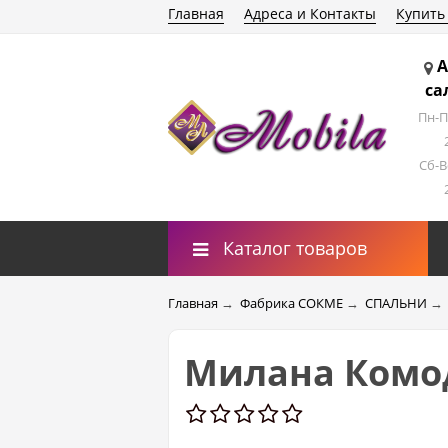
Главная
Адреса и Контакты
Купить
А
са
Пн-П
Сб-В
Каталог товаров
Главная
→
Фабрика СОКМЕ
→
СПАЛЬНИ
→
Милана Комод