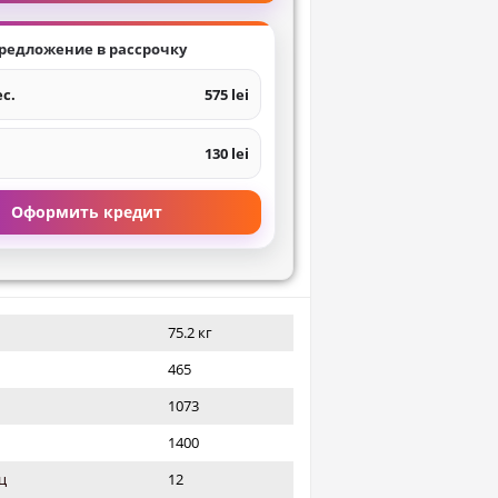
редложение в рассрочку
ес.
575 lei
130 lei
Оформить кредит
75.2 кг
465
1073
1400
ц
12