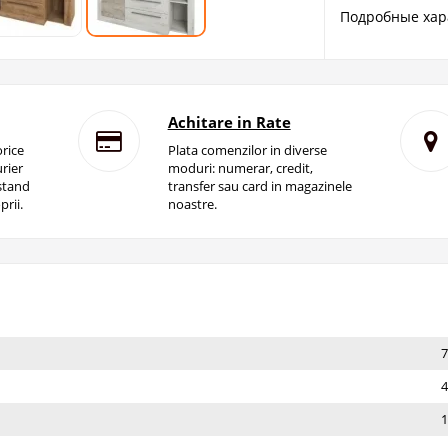
Подробные хар
Achitare in Rate
rice
Plata comenzilor in diverse
rier
moduri: numerar, credit,
istand
transfer sau card in magazinele
prii.
noastre.
7
4
1