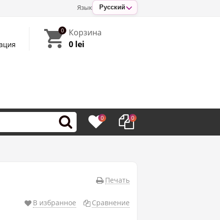
Язык
Русский
0
Корзина
0 lei
ация
0
0
Печать
В избранное
Сравнение