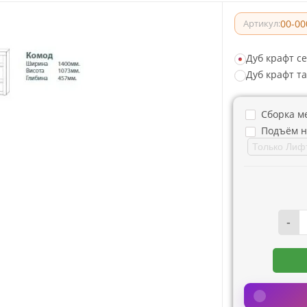
00-00
Артикул:
Дуб крафт с
Дуб крафт та
Сборка м
Подъём н
-