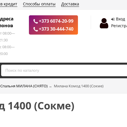
 в кредит
Способы оплаты
Доставка
дреса
Вход
+373 6074-20-99
лонов
Регистр
+373 30-444-740
т 08:00—
21:30
с 08:00—
20:00
Спальня МИЛАНА (СНЯТО)
→
Милана Комод 1400 (Сокме)
 1400 (Сокме)