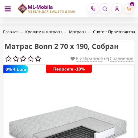
0
ML-Mobila
RU
RO
МЕБЕЛЬ ДЛЯ ВАШЕГО ДОМА
Главная
→
Кровати и матрасы
→
Матрасы
→
Снято с Производства (С
Матрас Bonn 2 70 х 190, Собран
В избранное
Сравнение
Reducere -10%
0% 4 Luni