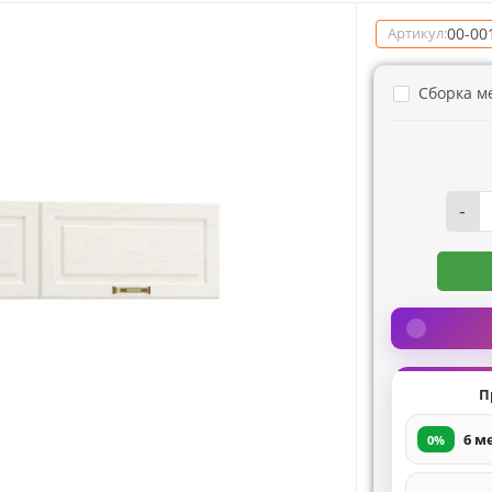
00-00
Артикул:
Сборка м
-
П
6 м
0%