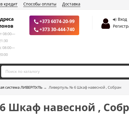
 в кредит
Способы оплаты
Доставка
дреса
Вход
+373 6074-20-99
лонов
Регистр
+373 30-444-740
т 08:00—
21:30
с 08:00—
20:00
ая система ЛИВЕРПУЛЬ
→
Ливерпуль № 6 Шкаф навесной , Собран
6 Шкаф навесной , Соб