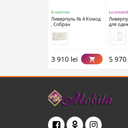
В наличии
La comand
Ливерпуль № 4 Комод
Ливерпу
, Собран
для оде
3 910 lei
5 970 