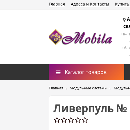
Главная
Адреса и Контакты
Купить
А
са
Пн-П
Сб-В
Каталог товаров
Главная
→
Модульные системы
→
Модульн
Ливерпуль № 