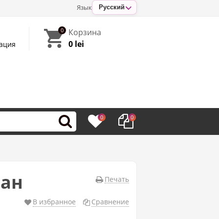
Язык
Русский
0
Корзина
0 lei
ация
0
0
ран
Печать
В избранное
Сравнение