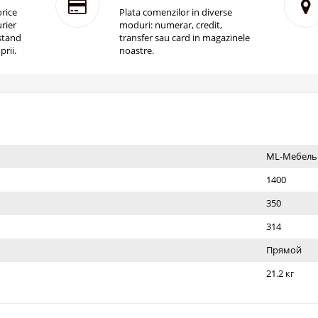
rice
Plata comenzilor in diverse
rier
moduri: numerar, credit,
istand
transfer sau card in magazinele
prii.
noastre.
ML-Мебель
1400
350
314
Прямой
21.2 кг