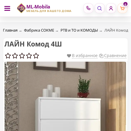
0
ML-Mobila
RU
RO
МЕБЕЛЬ ДЛЯ ВАШЕГО ДОМА
Главная
→
Фабрика СОКМЕ
→
РТВ и ТО и КОМОДЫ
→
ЛАЙН Комод 
ЛАЙН Комод 4Ш
В избранное
Сравнение