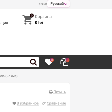
Язык
Русский
0
Корзина
0 lei
ация
0
0
ов. (Сокме)
)
Печать
В избранное
Сравнение