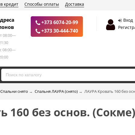
 в кредит
Способы оплаты
Доставка
дреса
Вход
+373 6074-20-99
лонов
Регистр
+373 30-444-740
т 08:00—
21:30
с 08:00—
20:00
Спальни снято
→
Спальня ЛАУРА (снято)
→
ЛАУРА Кровать 160 без осн
 160 без основ. (Сокме