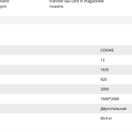
istand
transfer sau card in magazinele
prii.
noastre.
СОКМЕ
12
1635
920
2050
1600*2000
Двухспальная
69.4 кг