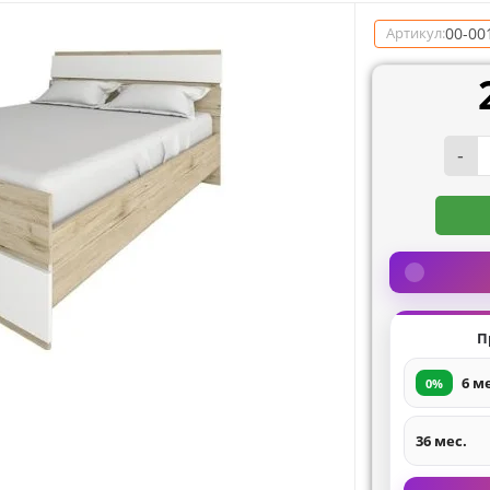
00-00
Артикул:
-
П
6 м
0%
36 мес.