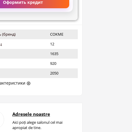
Оформить кредит
 (бренд)
СОКМЕ
ц
12
1635
920
2050
актеристики
Adresele noastre
Aici poți alege salonul cel mai
apropiat de tine.