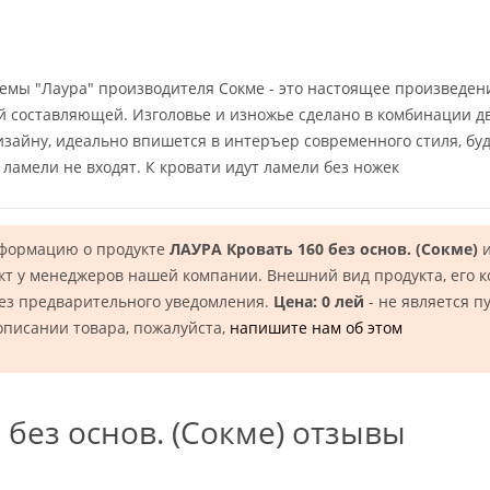
емы "Лаура" производителя Сокме - это настоящее произведен
й составляющей. Изголовье и изножье сделано в комбинации дву
дизайну, идеально впишется в интеръер современного стиля, бу
ламели не входят. К кровати идут ламели без ножек
нформацию о продукте
ЛАУРА Кровать 160 без основ. (Сокме)
и
кт у менеджеров нашей компании. Внешний вид продукта, его 
без предварительного уведомления.
Цена: 0 лей
- не является п
описании товара, пожалуйста,
напишите нам об этом
 без основ. (Сокме) отзывы