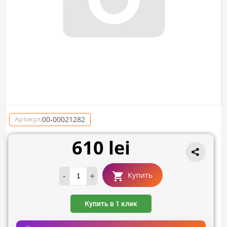
00-00021282
Артикул:
610 lei
-
+
Купить
Купить в 1 клик