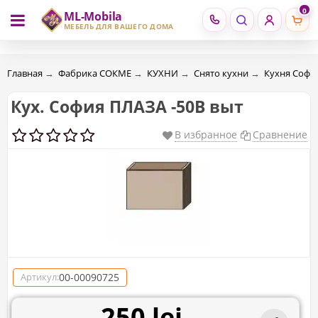
0
ML-Mobila
RU
RO
МЕБЕЛЬ ДЛЯ ВАШЕГО ДОМА
Главная
→
Фабрика СОКМЕ
→
КУХНИ
→
Снято кухни
→
Кухня Софи
Кух. София ПЛАЗА -50В выт
В избранное
Сравнение
00-00090725
Артикул:
250 lei