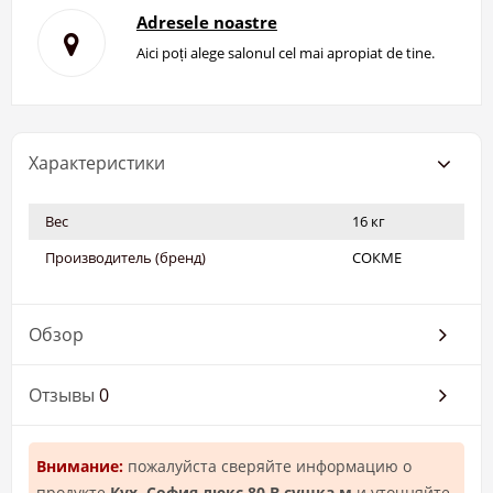
Adresele noastre
Aici poți alege salonul cel mai apropiat de tine.
Характеристики
Вес
16 кг
Производитель (бренд)
СОКМЕ
Обзор
Отзывы
0
Внимание:
пожалуйста сверяйте информацию о
продукте
Кух. София люкс 80 В сушка м
и уточняйте