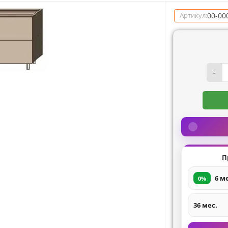
00-00
Артикул:
-
П
6 м
0%
36 мес.