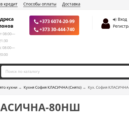
 в кредит
Способы оплаты
Доставка
дреса
Вход
+373 6074-20-99
лонов
Регистр
+373 30-444-740
т 08:00—
21:30
с 08:00—
20:00
ято кухни
→
Кухня София КЛАСИЧНА (Снято)
→
Кух. София КЛАСИЧН
КЛАСИЧНА-80НШ