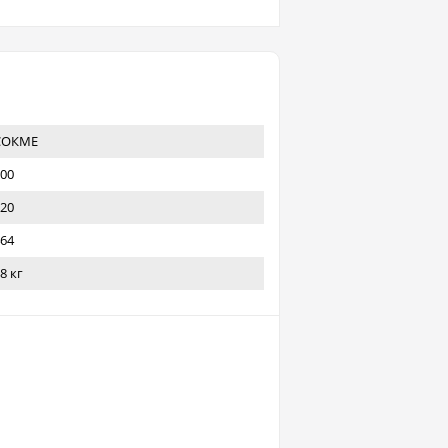
СОКМЕ
00
20
64
8 кг