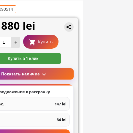
090514
880 lei
+
Купить
Купить в 1 клик
Показать наличие
редложение в рассрочку
ес.
147 lei
34 lei