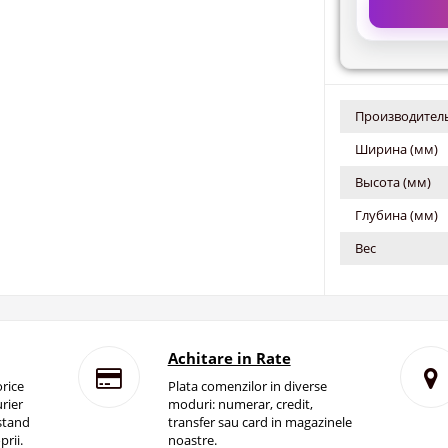
Производитель
Ширина (мм)
Высота (мм)
Глубина (мм)
Вес
Achitare in Rate
rice
Plata comenzilor in diverse
rier
moduri: numerar, credit,
istand
transfer sau card in magazinele
prii.
noastre.