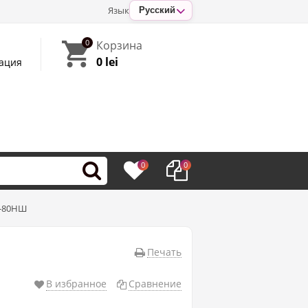
Язык
Русский
0
Корзина
0 lei
ация
0
0
А-80НШ
Печать
В избранное
Сравнение