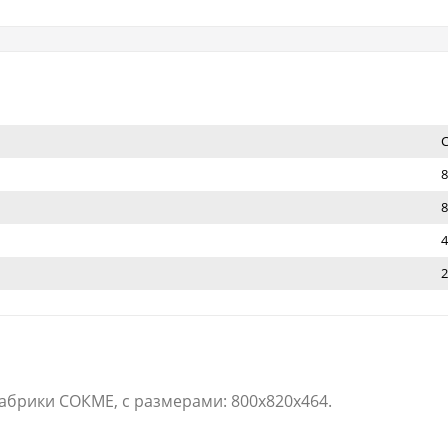
8
8
4
2
брики СОКМЕ, с размерами: 800x820x464.