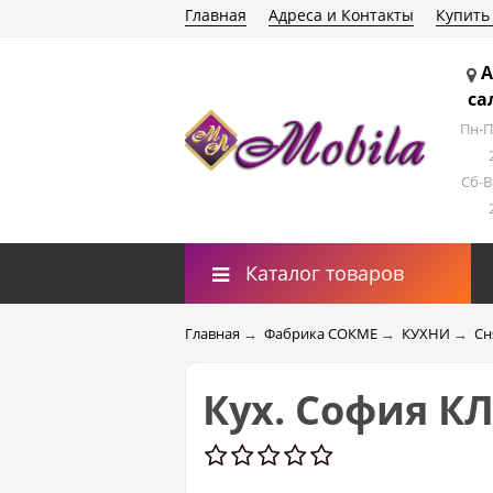
Главная
Адреса и Контакты
Купить
А
са
Пн-П
Сб-В
Каталог товаров
Главная
→
Фабрика СОКМЕ
→
КУХНИ
→
Сн
Кух. София 