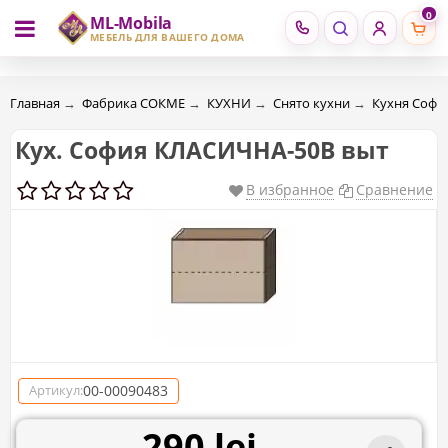
0
ML-Mobila
RU
RO
МЕБЕЛЬ ДЛЯ ВАШЕГО ДОМА
Главная
→
Фабрика СОКМЕ
→
КУХНИ
→
Снято кухни
→
Кухня Софи
Кух. София КЛАСИЧНА-50В выт
В избранное
Сравнение
00-00090483
Артикул:
290 lei