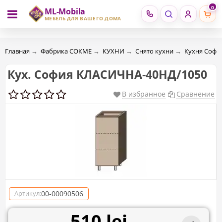
0
ML-Mobila
RU
RO
МЕБЕЛЬ ДЛЯ ВАШЕГО ДОМА
Главная
→
Фабрика СОКМЕ
→
КУХНИ
→
Снято кухни
→
Кухня Софи
Кух. София КЛАСИЧНА-40НД/1050
В избранное
Сравнение
00-00090506
Артикул:
510 lei