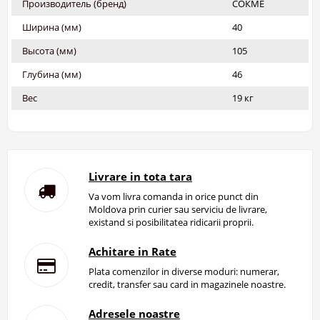
Производитель (бренд)
СОКМЕ
Ширина (мм)
40
Высота (мм)
105
Глубина (мм)
46
Вес
19 кг
Livrare in tota tara
Va vom livra comanda in orice punct din
Moldova prin curier sau serviciu de livrare,
existand si posibilitatea ridicarii proprii.
Achitare in Rate
Plata comenzilor in diverse moduri: numerar,
credit, transfer sau card in magazinele noastre.
Adresele noastre