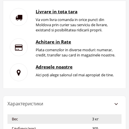
Livrare in tota tara
Va vom livra comanda in orice punct din
Moldova prin curier sau serviciu de livrare,
existand si posibilitatea ridicarii proprii.
Achitare in Rate
Plata comenzilor in diverse moduri: numerar,
credit, transfer sau card in magazinele noastre.
Adresele noastre
Aici poți alege salonul cel mai apropiat de tine.
Характеристики
Вес
3 кг
Глубина (мм)
305