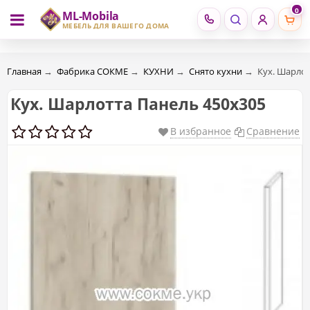
0
ML-Mobila
RU
RO
МЕБЕЛЬ ДЛЯ ВАШЕГО ДОМА
Главная
→
Фабрика СОКМЕ
→
КУХНИ
→
Снято кухни
→
Кух. Шарлот
Кух. Шарлотта Панель 450x305
В избранное
Сравнение