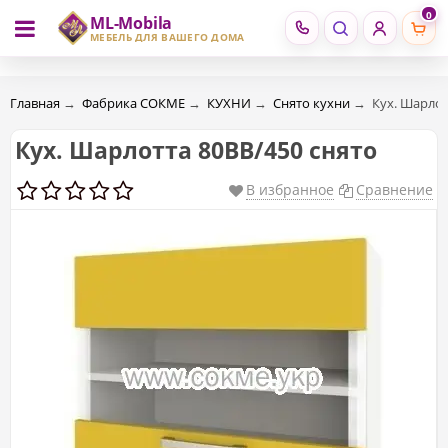
0
ML-Mobila
RU
RO
МЕБЕЛЬ ДЛЯ ВАШЕГО ДОМА
Главная
→
Фабрика СОКМЕ
→
КУХНИ
→
Снято кухни
→
Кух. Шарлот
Кух. Шарлотта 80ВВ/450 снято
В избранное
Сравнение