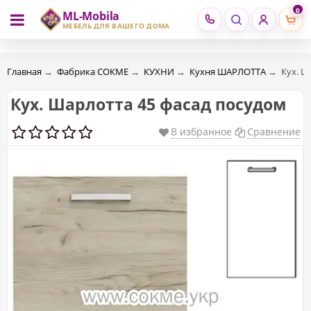
0
ML-Mobila
RU
RO
МЕБЕЛЬ ДЛЯ ВАШЕГО ДОМА
Главная
→
Фабрика СОКМЕ
→
КУХНИ
→
Кухня ШАРЛОТТА
→
Кух. Ш
Кух. Шарлотта 45 фасад посудом
В избранное
Сравнение