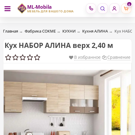
0
ML-Mobila
RU
RO
МЕБЕЛЬ ДЛЯ ВАШЕГО ДОМА
Главная
→
Фабрика СОКМЕ
→
КУХНИ
→
Кухня АЛИНА
→
Кух НАБОР
Кух НАБОР АЛИНА верх 2,40 м
В избранное
Сравнение