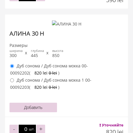
АЛИНА 30 Н
Размеры
ширина
глубина
высота
300
445
850
Дуб сонома / Дуб сонома мокка
00-
00092202
(
820 lei
0 lei
)
Дуб сонома / Дуб сонома мокка 1
00-
00092203
(
820 lei
0 lei
)
Добавить
Уточняйте
-
+
шт.
820 lei