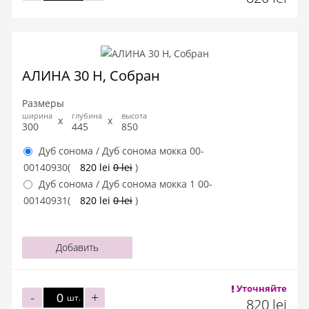
АЛИНА 30 Н, Собран
Размеры
ширина
глубина
высота
300
445
850
Дуб сонома / Дуб сонома мокка
00-
00140930
(
820 lei
0 lei
)
Дуб сонома / Дуб сонома мокка 1
00-
00140931
(
820 lei
0 lei
)
Добавить
Уточняйте
-
+
шт.
820 lei