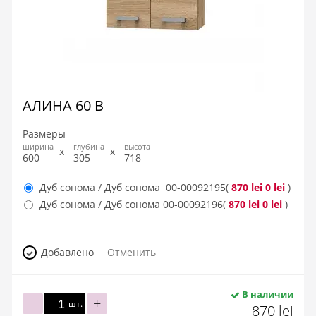
АЛИНА 60 В
Размеры
ширина
глубина
высота
600
305
718
Дуб сонома / Дуб сонома
00-00092195
(
870 lei
0 lei
)
Дуб сонома / Дуб сонома
00-00092196
(
870 lei
0 lei
)
Добавлено
Отменить
В наличии
-
+
шт.
870 lei