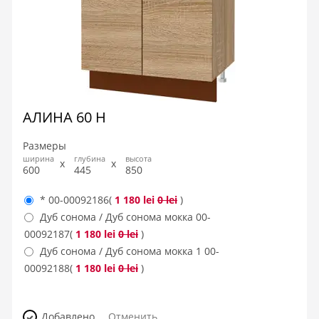
АЛИНА 60 Н
Размеры
ширина
глубина
высота
600
445
850
*
00-00092186
(
1 180 lei
0 lei
)
Дуб сонома / Дуб сонома мокка
00-
00092187
(
1 180 lei
0 lei
)
Дуб сонома / Дуб сонома мокка 1
00-
00092188
(
1 180 lei
0 lei
)
Добавлено
Отменить