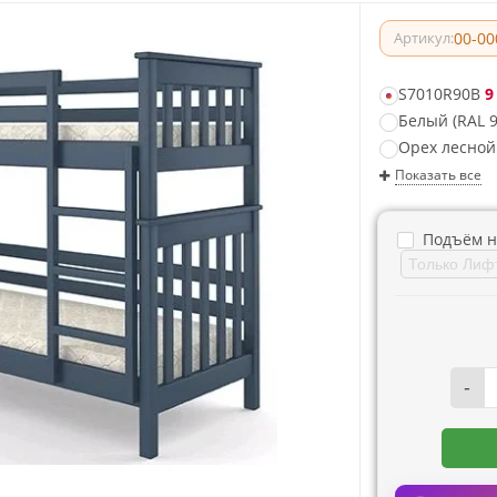
00-00
Артикул:
S7010R90B
9
Белый (RAL 9
Орех лесной
Показать все
Подъём н
-