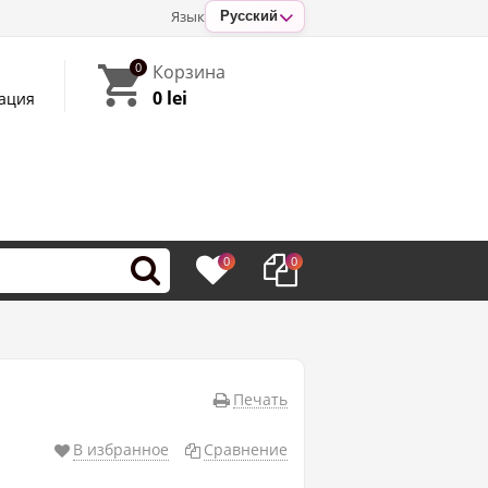
Язык
Русский
0
Корзина
0 lei
ация
0
0
Печать
В избранное
Сравнение