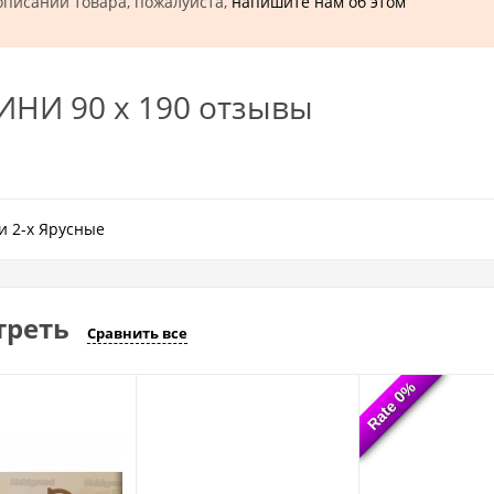
описании товара, пожалуйста,
напишите нам об этом
ИНИ 90 х 190 отзывы
и 2-х Ярусные
треть
Сравнить все
Rate 0%
Rate 0%