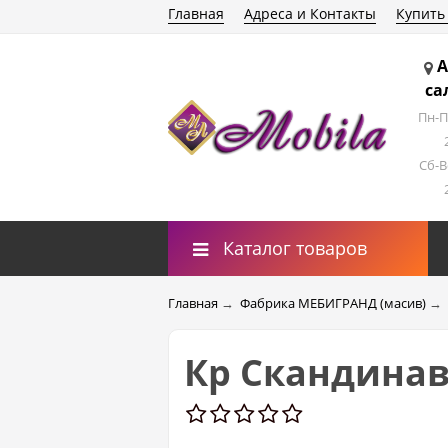
Главная
Адреса и Контакты
Купить
А
са
Пн-П
Сб-В
Каталог товаров
Главная
→
Фабрика МЕБИГРАНД (масив)
→
Кр Скандинав