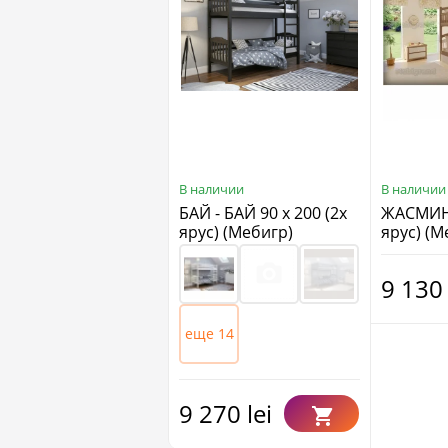
В наличии
В наличии
БАЙ - БАЙ 90 х 200 (2х
ЖАСМИН 
ярус) (Mебигр)
ярус) (M
9 130 
еще 14
9 270 lei