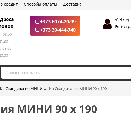
 в кредит
Способы оплаты
Доставка
дреса
Вход
+373 6074-20-99
лонов
Регистр
+373 30-444-740
т 08:00—
21:30
с 08:00—
20:00
Кр Скандинавия МИНИ
→
Кр Скандинавия МИНИ 90 х 190
ия МИНИ 90 х 190