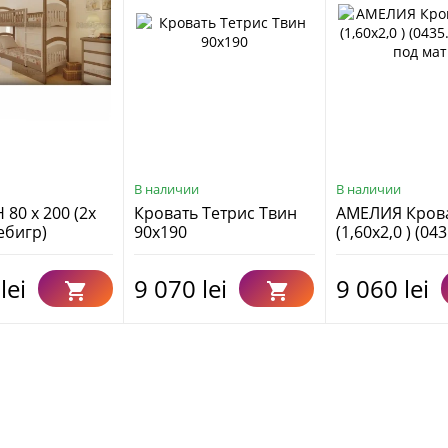
В наличии
В наличии
80 х 200 (2х
Кровать Тетрис Твин
АМЕЛИЯ Крова
ебигр)
90х190
(1,60х2,0 ) (043
осн. под матр.
lei
9 070 lei
9 060 lei