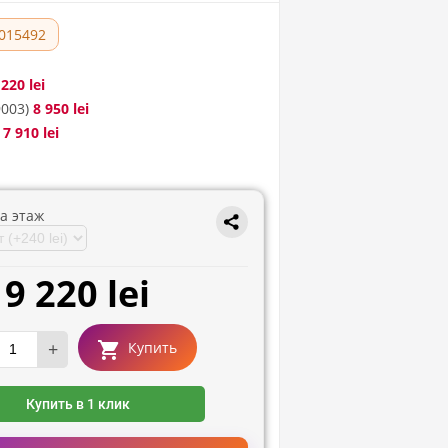
015492
 220 lei
003)
8 950 lei
7 910 lei
а этаж
9 220 lei
+
Купить
Купить в 1 клик