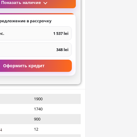
Показать наличие
редложение в рассрочку
ес.
1 537 lei
348 lei
Оформить кредит
1900
1740
900
ц
12