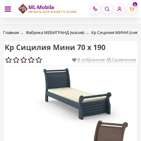
0
ML-Mobila
RU
RO
МЕБЕЛЬ ДЛЯ ВАШЕГО ДОМА
Главная
→
Фабрика МЕБИГРАНД (масив)
→
Кр Сицилия МИНИ (снято
Кр Сицилия Мини 70 х 190
В избранное
Сравнение