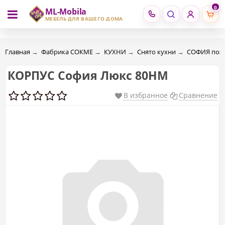
0
ML-Mobila
RU
RO
МЕБЕЛЬ ДЛЯ ВАШЕГО ДОМА
Главная
→
Фабрика СОКМЕ
→
КУХНИ
→
Снято кухни
→
CОФИЯ поэ
КОРПУС София Люкс 80НМ
В избранное
Сравнение