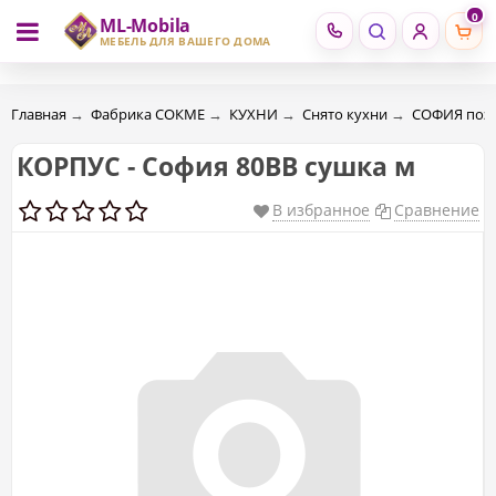
0
ML-Mobila
RU
RO
МЕБЕЛЬ ДЛЯ ВАШЕГО ДОМА
Главная
→
Фабрика СОКМЕ
→
КУХНИ
→
Снято кухни
→
CОФИЯ поэ
КОРПУС - София 80ВВ сушка м
В избранное
Сравнение