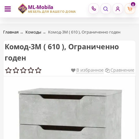
0
ML-Mobila
RU
RO
МЕБЕЛЬ ДЛЯ ВАШЕГО ДОМА
Главная
→
Комоды
→
Комод-3М ( 610 ), Ограниченно годен
Комод-3М ( 610 ), Ограниченно
годен
В избранное
Сравнение