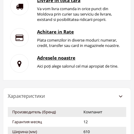
Livrare in tota tara
Va vom livra comanda in orice punct din
Moldova prin curier sau serviciu de livrare,
existand si posibilitatea ridicarii proprii.
Achitare in Rate
Plata comenzilor in diverse moduri: numerar,
credit, transfer sau card in magazinele noastre.
Adresele noastre
Aici poți alege salonul cel mai apropiat de tine.
Характеристики
Производитель (бренд)
Компанит
Гарантия месяц
12
Ширина (мм)
610