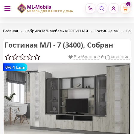
0
ML-Mobila
RU
RO
МЕБЕЛЬ ДЛЯ ВАШЕГО ДОМА
Главная
→
Фабрика МЛ-Мебель КОРПУСНАЯ
→
Гостиные МЛ
→
Гост
Гостиная МЛ - 7 (3400), Собран
В избранное
Сравнение
0% 4 Luni