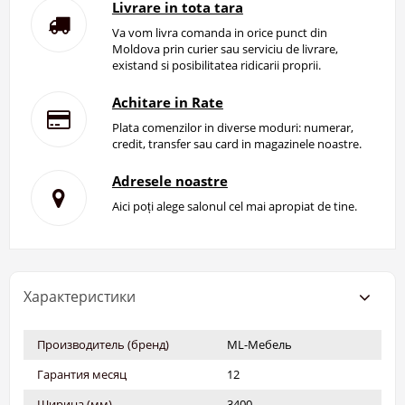
Livrare in tota tara
Va vom livra comanda in orice punct din
Moldova prin curier sau serviciu de livrare,
existand si posibilitatea ridicarii proprii.
Achitare in Rate
Plata comenzilor in diverse moduri: numerar,
credit, transfer sau card in magazinele noastre.
Adresele noastre
Aici poți alege salonul cel mai apropiat de tine.
Характеристики
Производитель (бренд)
ML-Мебель
Гарантия месяц
12
Ширина (мм)
3400