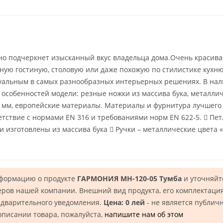
но подчеркнет изысканный вкус владельца дома.Очень красива
ную гостиную, столовую или даже похожую по стилистике кухн
туальным в самых разнообразных интерьерных решениях. В нали
собенностей модели: резные ножки из массива бука, металли
4 мм, европейские материалы. Материалы и фурнитура лучшего к
ветствие с нормами EN 316 и требованиями норм EN 622-5.  Пе
и изготовлены из массива бука  Ручки – металлические цвета 
нформацию о продукте
ГАРМОНИЯ МН-120-05 Тумба
и уточняйт
еров нашей компании. Внешний вид продукта, его комплектация
едварительного уведомления.
Цена: 0 лей
- не является публич
описании товара, пожалуйста,
напишите нам об этом