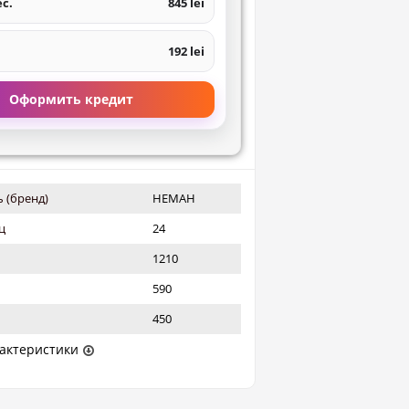
ес.
845 lei
192 lei
Оформить кредит
 (бренд)
НЕМАН
ц
24
1210
590
450
актеристики