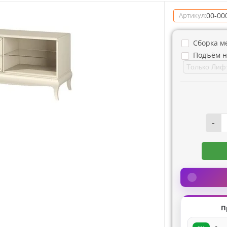
00-00
Артикул:
Сборка м
Подъём н
-
П