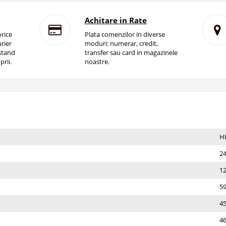
Achitare in Rate
rice
Plata comenzilor in diverse
rier
moduri: numerar, credit,
istand
transfer sau card in magazinele
prii.
noastre.
Н
2
1
5
4
46