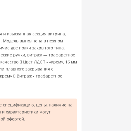
я и изысканная секция витрина,
ю. Модель выполнена в нежном
чие две полки закрытого типа.
ческие ручки, витраж — трафаретное
ачество  Цвет ЛДСП - «крем», 16 мм
тли плавного закрывания с
«крем»  Витраж - трафаретное
е спецификацию, цены, наличие на
 и характеристики могут
ной офертой.