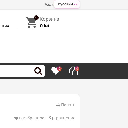
Язык
Русский
0
Корзина
0 lei
ация
0
0
Печать
В избранное
Сравнение