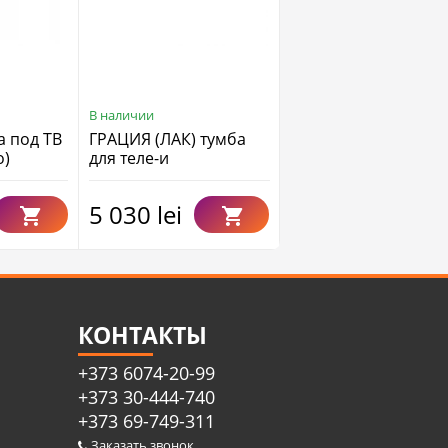
В наличии
В наличии
 под ТВ
ГРАЦИЯ (ЛАК) тумба
АМЕЛИЯ Тумба под 
о)
для теле-и
(0435.12), Собран
радиоаппаратуры,
2дв.+1ящ.(ГОСТИНАЯ)
5 030 lei
5 110 lei
КОНТАКТЫ
+373 6074-20-99
+373 30-444-740
+373 69-749-311
Заказать звонок