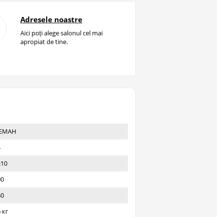
Adresele noastre
Aici poți alege salonul cel mai
apropiat de tine.
ЕМАН
4
210
90
50
 кг