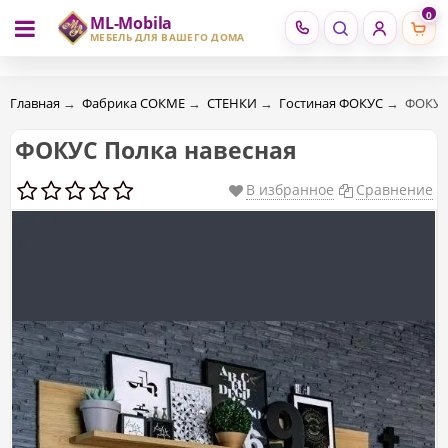
0
ML-Mobila
RU
RO
МЕБЕЛЬ ДЛЯ ВАШЕГО ДОМА
Главная
→
Фабрика СОКМЕ
→
СТЕНКИ
→
Гостиная ФОКУС
→
ФОКУС
ФОКУС Полка навесная
В избранное
Сравнение