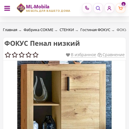
0
ML-Mobila
RU
RO
МЕБЕЛЬ ДЛЯ ВАШЕГО ДОМА
Главная
→
Фабрика СОКМЕ
→
СТЕНКИ
→
Гостиная ФОКУС
→
ФОКУС
ФОКУС Пенал низкий
В избранное
Сравнение