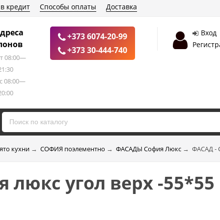
 в кредит
Способы оплаты
Доставка
дреса
Вход
+373 6074-20-99
лонов
Регистр
+373 30-444-740
т 08:00—
21:30
с 08:00—
20:00
ято кухни
→
CОФИЯ поэлементно
→
ФACAДЫ София Люкс
→
ФАСАД - 
 люкс угол верх -55*55