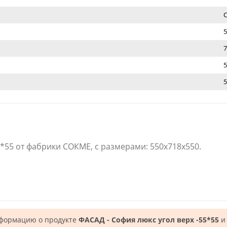
5
7
5
5
5*55 от фабрики СОКМЕ, с размерами: 550x718x550.
нформацию о продукте
ФАСАД - София люкс угол верх -55*55
и 