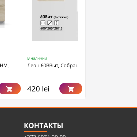
В наличии
В наличии
0НМ,
Леон 60ВВыт, Собран
Монтеррей 40В,
Собран
420 lei
560 lei
КОНТАКТЫ