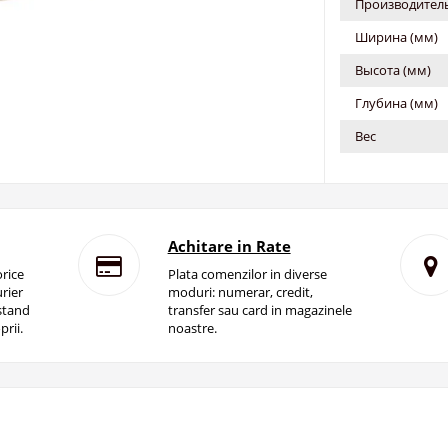
Производитель
Ширина (мм)
Высота (мм)
Глубина (мм)
Вес
Achitare in Rate
rice
Plata comenzilor in diverse
rier
moduri: numerar, credit,
istand
transfer sau card in magazinele
prii.
noastre.