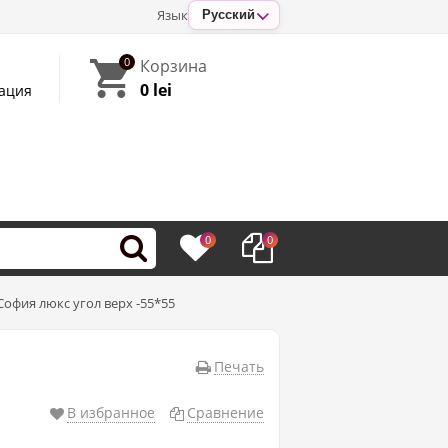
Язык
Русский
0
Корзина
0 lei
ация
0
0
София люкс угол верх -55*55
Печать
В избранное
Сравнение