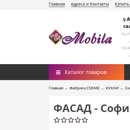
Главная
Адреса и Контакты
Купить
А
са
Пн-П
Сб-В
Каталог товаров
Главная
→
Фабрика СОКМЕ
→
КУХНИ
→
Сн
ФАСАД - София