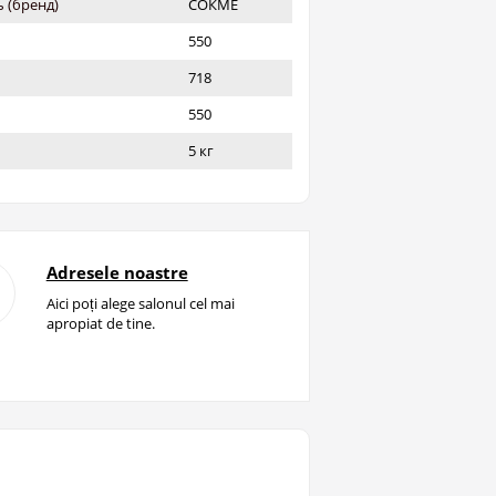
 (бренд)
СОКМЕ
550
718
550
5 кг
Adresele noastre
Aici poți alege salonul cel mai
apropiat de tine.