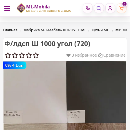
0
ML-Mobila
RU
RO
МЕБЕЛЬ ДЛЯ ВАШЕГО ДОМА
Главная
→
Фабрика МЛ-Мебель КОРПУСНАЯ
→
Кухни ML
→
#01 ФА
Ф/лдсп Ш 1000 угол (720)
В избранное
Сравнение
0% 4 Luni