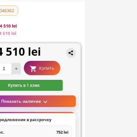
046362
4 510 lei
4 510 lei
4 510 lei
+
Купить
Купить в 1 клик
Показать наличие
редложение в рассрочку
ес.
752 lei