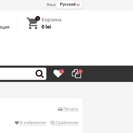
Язык
Русский
0
Корзина
0 lei
ация
0
0
Печать
В избранное
Сравнение