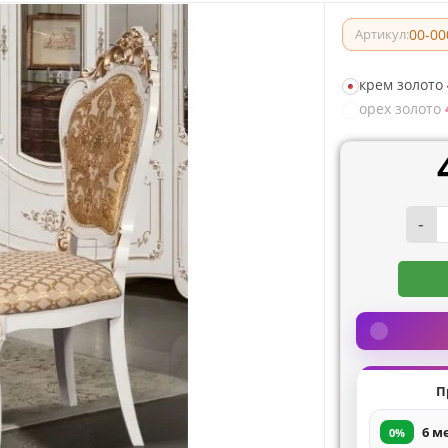
00-00
Артикул:
крем золото
орех золото
-
П
6 м
0%