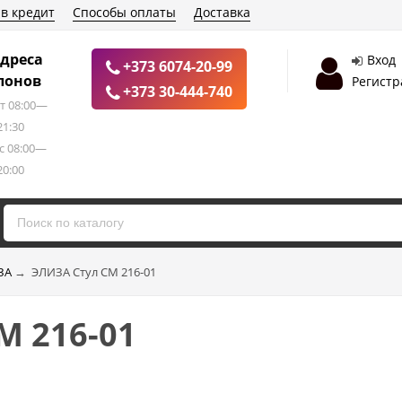
 в кредит
Способы оплаты
Доставка
дреса
Вход
+373 6074-20-99
лонов
Регистр
+373 30-444-740
т 08:00—
21:30
с 08:00—
20:00
ЗА
→
ЭЛИЗА Стул СМ 216-01
М 216-01