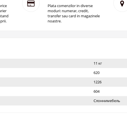
rice
Plata comenzilor in diverse
rier
moduri: numerar, credit,
istand
transfer sau card in magazinele
prii.
noastre.
11 кг
620
1226
604
Слоннимебель