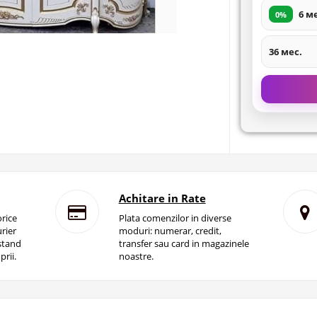
6 м
0%
36 мес.
Achitare in Rate
rice
Plata comenzilor in diverse
rier
moduri: numerar, credit,
istand
transfer sau card in magazinele
prii.
noastre.