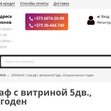
 в кредит
Способы оплаты
Доставка
дреса
Вход
+373 6074-20-99
лонов
Регистр
+373 30-444-740
т 08:00—
21:30
с 08:00—
20:00
АНА
→
ЭЛИАНА 1 Шкаф с витриной 5дв., Ограниченно годен
ф с витриной 5дв.,
годен