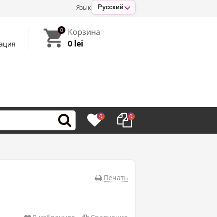
Язык
Русский
0
Корзина
0 lei
ация
0
0
Печать