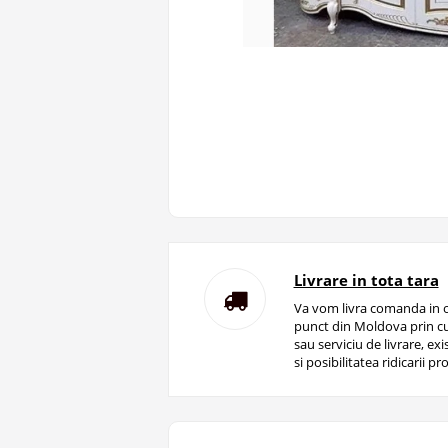
Livrare in tota tara
Va vom livra comanda in o
punct din Moldova prin cu
sau serviciu de livrare, ex
si posibilitatea ridicarii pro