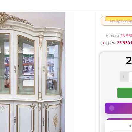
Нет артикул
Белый
25 950
крем
25 950 l
2
-
П