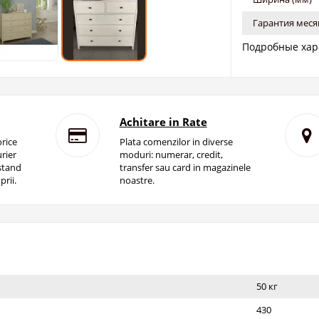
Гарантия меся
Подробные хар
Achitare in Rate
rice
Plata comenzilor in diverse
rier
moduri: numerar, credit,
istand
transfer sau card in magazinele
prii.
noastre.
50 кг
430