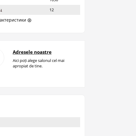
ц
12
актеристики
Adresele noastre
Aici poți alege salonul cel mai
apropiat de tine.