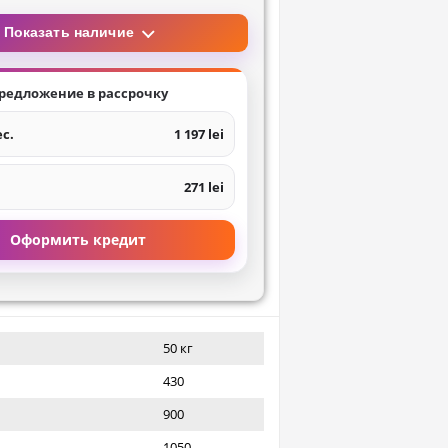
Показать наличие
редложение в рассрочку
ес.
1 197 lei
271 lei
Оформить кредит
50 кг
430
900
1050