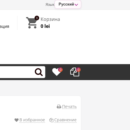
Язык
Русский
0
Корзина
0 lei
ация
0
0
Печать
В избранное
Сравнение