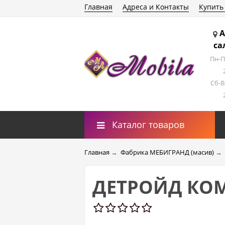
Главная
Адреса и Контакты
Купить
А
са
Пн-П
Сб-В
Каталог товаров
Главная
→
Фабрика МЕБИГРАНД (масив)
→
ДЕТРОЙД КОМ