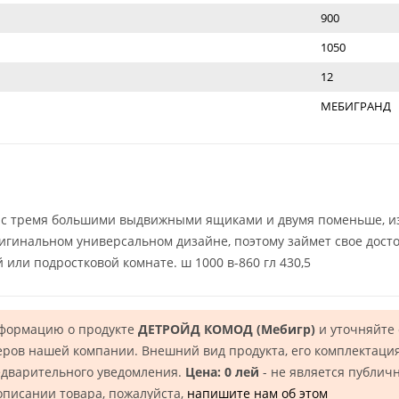
900
1050
12
МЕБИГРАНД
 с тремя большими выдвижными ящиками и двумя поменьше, из
гинальном универсальном дизайне, поэтому займет свое достой
 или подростковой комнате. ш 1000 в-860 гл 430,5
нформацию о продукте
ДЕТРОЙД КОМОД (Mебигр)
и уточняйте
еров нашей компании. Внешний вид продукта, его комплектация
едварительного уведомления.
Цена: 0 лей
- не является публич
описании товара, пожалуйста,
напишите нам об этом