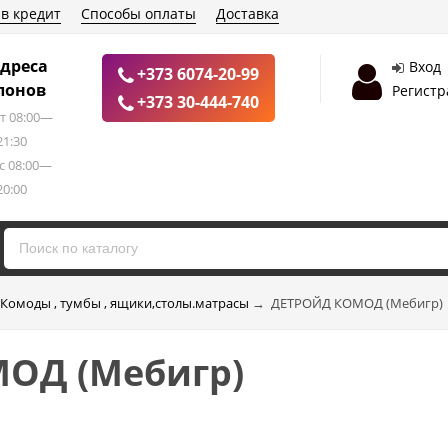
 в кредит
Способы оплаты
Доставка
дреса
Вход
+373 6074-20-99
лонов
Регистр
+373 30-444-740
т 08:00—
21:30
с 08:00—
20:00
Комоды , тумбы , ящики,столы.матрасы
→
ДЕТРОЙД КОМОД (Mебигр)
ОД (Mебигр)