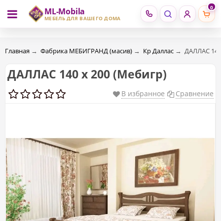
0
ML-Mobila
RU
RO
МЕБЕЛЬ ДЛЯ ВАШЕГО ДОМА
Главная
→
Фабрика МЕБИГРАНД (масив)
→
Кр Даллас
→
ДАЛЛАС 140
ДАЛЛАС 140 х 200 (Mебигр)
В избранное
Сравнение