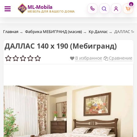
0
ML-Mobila
RU
RO
МЕБЕЛЬ ДЛЯ ВАШЕГО ДОМА
Главная
→
Фабрика МЕБИГРАНД (масив)
→
Кр Даллас
→
ДАЛЛАС 140
ДАЛЛАС 140 х 190 (Mебигранд)
В избранное
Сравнение