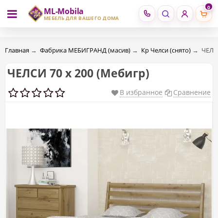
0
ML-Mobila
RU
RO
МЕБЕЛЬ ДЛЯ ВАШЕГО ДОМА
Главная
→
Фабрика МЕБИГРАНД (масив)
→
Кр Челси (снято)
→
ЧЕЛСИ
ЧЕЛСИ 70 х 200 (Мебигр)
В избранное
Сравнение