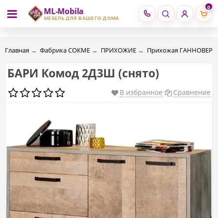
0
ML-Mobila
RU
RO
МЕБЕЛЬ ДЛЯ ВАШЕГО ДОМА
Главная
→
Фабрика СОКМЕ
→
ПРИХОЖИЕ
→
Прихожая ГАННОВЕР
БАРИ Комод 2Д3Ш (снято)
В избранное
Сравнение