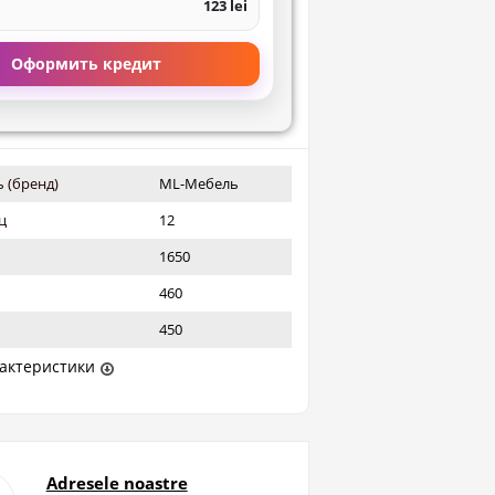
123 lei
Оформить кредит
 (бренд)
ML-Мебель
ц
12
1650
460
450
актеристики
Adresele noastre