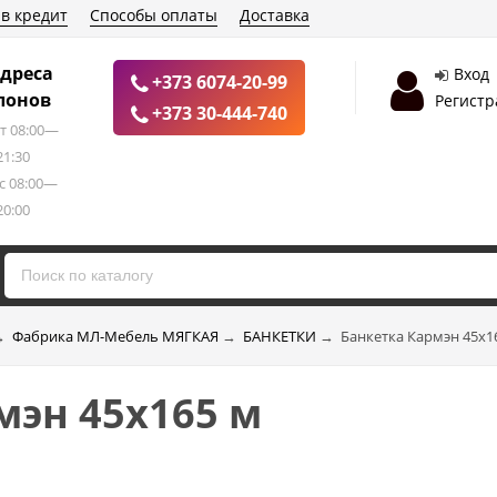
 в кредит
Способы оплаты
Доставка
дреса
Вход
+373 6074-20-99
лонов
Регистр
+373 30-444-740
т 08:00—
21:30
с 08:00—
20:00
→
Фабрика МЛ-Мебель МЯГКАЯ
→
БАНКЕТКИ
→
Банкетка Кармэн 45х1
мэн 45х165 м