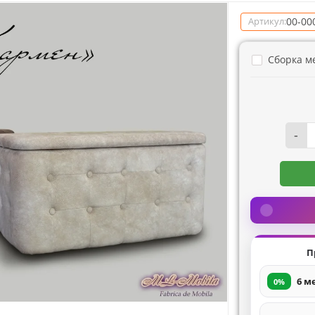
00-00
Артикул:
Сборка м
-
П
6 м
0%