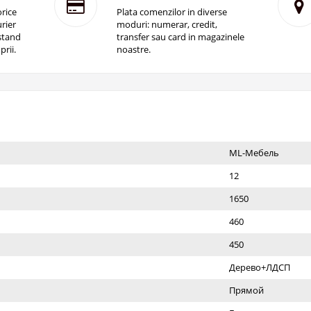
rice
Plata comenzilor in diverse
rier
moduri: numerar, credit,
istand
transfer sau card in magazinele
prii.
noastre.
ML-Мебель
12
1650
460
450
Дерево+ЛДСП
Прямой