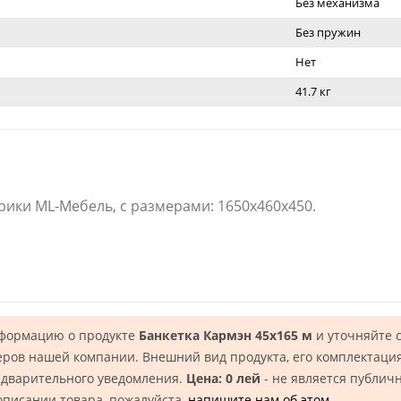
Без механизма
Без пружин
Нет
41.7 кг
рики ML-Мебель, с размерами: 1650x460x450.
нформацию о продукте
Банкетка Кармэн 45х165 м
и уточняйте 
еров нашей компании. Внешний вид продукта, его комплектация
едварительного уведомления.
Цена: 0 лей
- не является публич
описании товара, пожалуйста,
напишите нам об этом