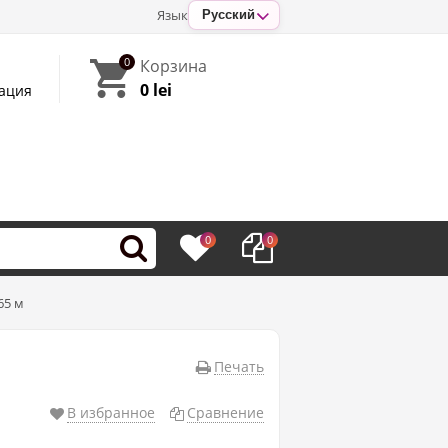
Язык
Русский
0
Корзина
0 lei
ация
0
0
65 м
Печать
В избранное
Сравнение