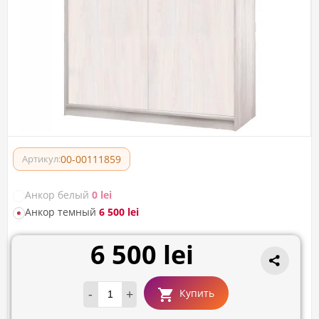
00-00111859
Артикул:
Анкор белый
0 lei
Анкор темный
6 500 lei
6 500 lei
-
+
Купить