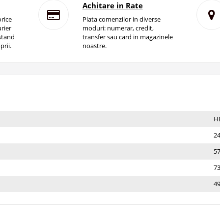
Achitare in Rate
rice
Plata comenzilor in diverse
rier
moduri: numerar, credit,
istand
transfer sau card in magazinele
prii.
noastre.
Н
2
5
7
4