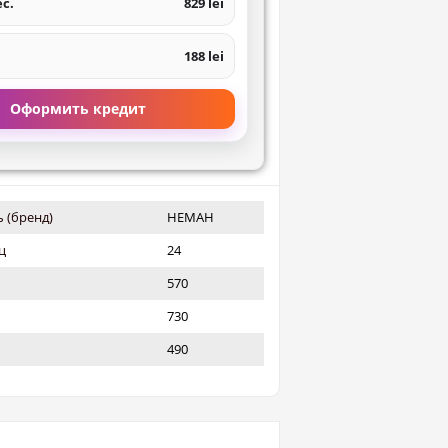
ес.
829 lei
188 lei
Оформить кредит
 (бренд)
НЕМАН
ц
24
570
730
490