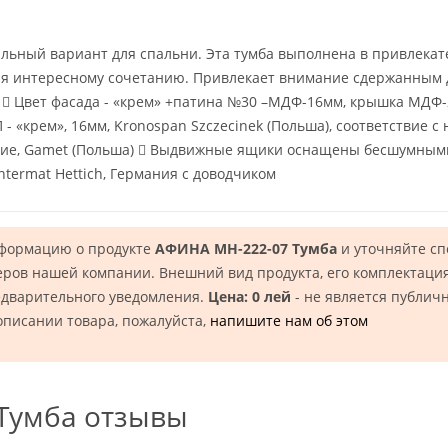
альный вариант для спальни. Эта тумба выполнена в привлека
ря интересному сочетанию. Привлекает внимание сдержанным
 Цвет фасада - «крем» +патина №30 –МДФ-16мм, крышка МДФ-2
П - «крем», 16мм, Kronospan Szczecinek (Польша), соответствие 
еские, Gamet (Польша)  Выдвижные ящики оснащены бесшумны
Intermat Hettich, Германия с доводчиком
нформацию о продукте
АФИНА МН-222-07 Тумба
и уточняйте с
еров нашей компании. Внешний вид продукта, его комплектация
едварительного уведомления.
Цена: 0 лей
- не является публич
описании товара, пожалуйста,
напишите нам об этом
Тумба отзывы