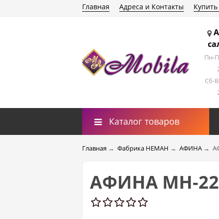
Главная
Адреса и Контакты
Купить
А
са
Пн-П
Сб-В
Каталог товаров
Главная
→
Фабрика НЕМАН
→
АФИНА
→
А
АФИНА МН-22