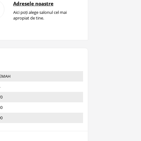
Adresele noastre
Aici poți alege salonul cel mai
apropiat de tine.
ЕМАН
4
70
30
90