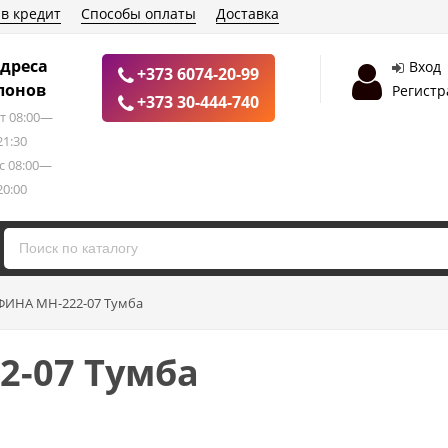
 в кредит
Способы оплаты
Доставка
дреса
Вход
+373 6074-20-99
лонов
Регистр
+373 30-444-740
т 08:00—
21:30
с 08:00—
20:00
ФИНА МН-222-07 Тумба
2-07 Тумба