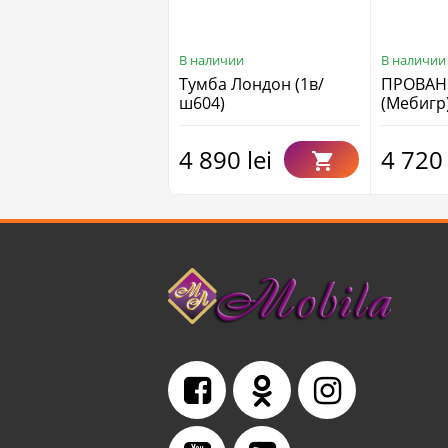
В наличии
В наличии
Тумба Лондон (1в/
ПРОВАН
ш604)
(Mебигр)
4 890 lei
4 720 