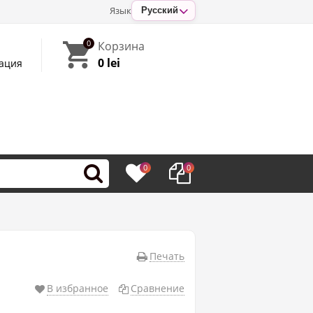
Язык
Русский
0
Корзина
0 lei
ация
0
0
Печать
В избранное
Сравнение