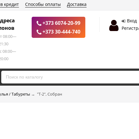
 в кредит
Способы оплаты
Доставка
дреса
Вход
+373 6074-20-99
лонов
Регистр
+373 30-444-740
т 08:00—
21:30
с 08:00—
20:00
улья / Табуреты
→
"Т-2", Собран