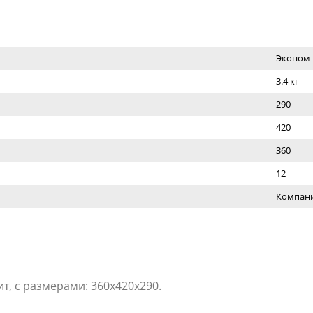
Эконом
3.4 кг
290
420
360
12
Компан
т, с размерами: 360x420x290.