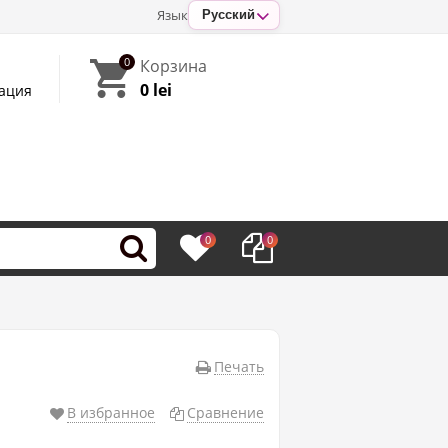
Язык
Русский
0
Корзина
0 lei
ация
0
0
Печать
В избранное
Сравнение