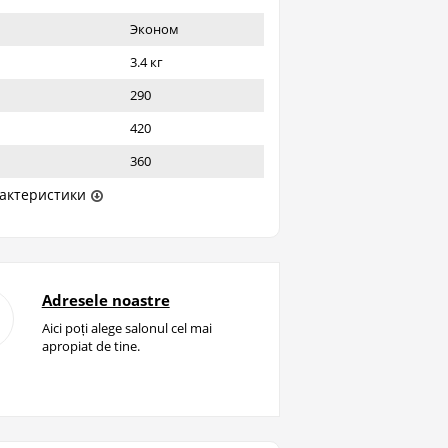
Эконом
3.4 кг
290
420
360
актеристики
Adresele noastre
Aici poți alege salonul cel mai
apropiat de tine.