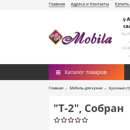
Главная
Адреса и Контакты
Купить
А
са
Пн-П
Сб-В
Каталог товаров
Главная
→
Мебель для кухни
→
Кухоные ст
"Т-2", Собран