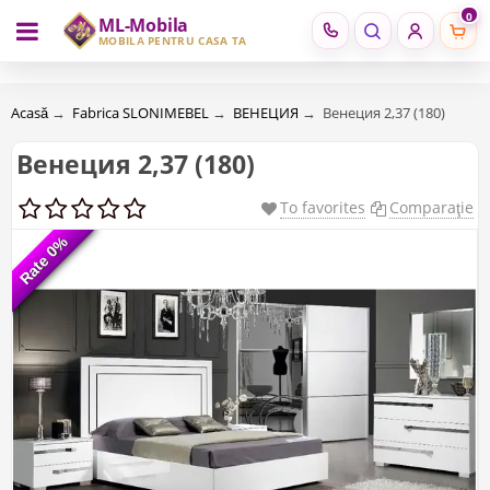
0
ML-Mobila
RU
RO
MOBILĂ PENTRU CASA TA
Acasă
→
Fabrica SLONIMEBEL
→
ВЕНЕЦИЯ
→
Венеция 2,37 (180)
Венеция 2,37 (180)
To favorites
Comparaţie
Rate 0%
Rate 0%