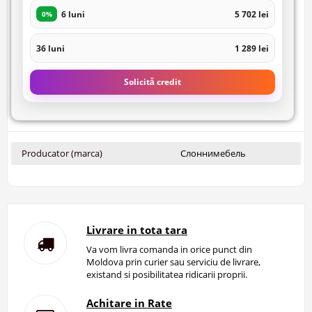
6 luni
5 702 lei
0%
36 luni
1 289 lei
Solicită credit
Producator (marca)
Слоннимебель
Livrare in tota tara
Va vom livra comanda in orice punct din
Moldova prin curier sau serviciu de livrare,
existand si posibilitatea ridicarii proprii.
Achitare in Rate