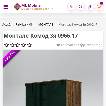
0
ML-Mobila
RU
RO
MOBILĂ PENTRU CASA TA
Acasă
→
Fabrica KMK
→
МОНТАЛЕ
→
Монтале Комод 3я 0966.17
Монтале Комод 3я 0966.17
To favorites
Comparaţie
Rate 0%
Rate 0%