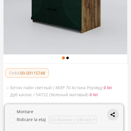
00-00115748
Codul:
Бетон пайн светлый / MDP 70 Астана Роузвуд
0 lei
Дуб канзас / SAT22 (Зеленый матовый)
0 lei
Montare
Ridicare la etaj