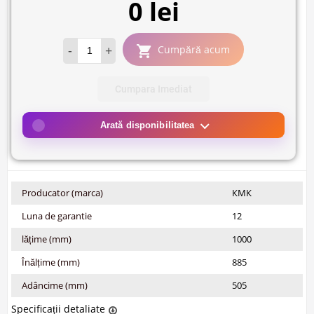
0 lei
-
+
Cumpără acum
Cumpara Imediat
Arată disponibilitatea
Producator (marca)
КМК
Luna de garantie
12
lățime (mm)
1000
Înălțime (mm)
885
Adâncime (mm)
505
Specificații detaliate