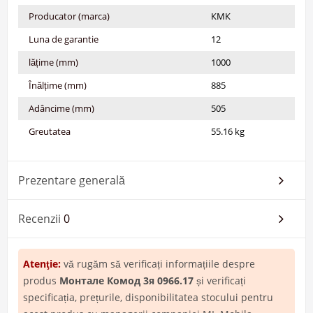
Producator (marca)
КМК
Luna de garantie
12
lățime (mm)
1000
Înălțime (mm)
885
Adâncime (mm)
505
Greutatea
55.16 kg
Prezentare generală
Recenzii
0
Atenţie:
vă rugăm să verificați informațiile despre
produs
Монтале Комод 3я 0966.17
și verificați
specificația, prețurile, disponibilitatea stocului pentru