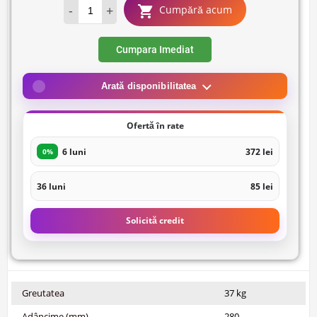
-
+
Cumpără acum
Cumpara Imediat
Arată disponibilitatea
Ofertă în rate
6 luni
372 lei
0%
36 luni
85 lei
Solicită credit
Greutatea
37 kg
Adâncime (mm)
280