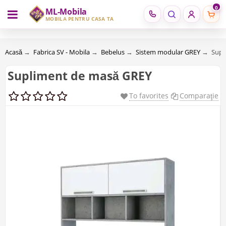
0
ML-Mobila
RU
RO
MOBILĂ PENTRU CASA TA
Acasă
→
Fabrica SV - Mobila
→
Bebelus
→
Sistem modular GREY
→
Supl
Supliment de masă GREY
To favorites
Comparaţie