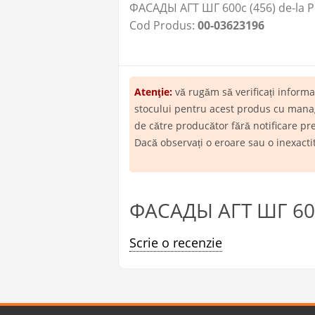
ФАСАДЫ АГТ ШГ 600c (456) de-la P
Cod Produs:
00-03623196
Atenţie:
vă rugăm să verificați inform
stocului pentru acest produs cu manage
de către producător fără notificare pr
Dacă observați o eroare sau o inexact
ФАСАДЫ АГТ ШГ 600c
Scrie o recenzie