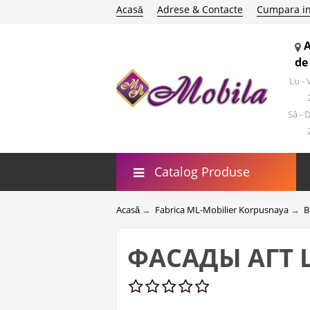
Acasă
Adrese & Contacte
Cumpara in
de
Lu -
Sâ - 
Catalog Produse
Acasă
→
Fabrica ML-Mobilier Korpusnaya
→
B
ФАСАДЫ АГТ Ш