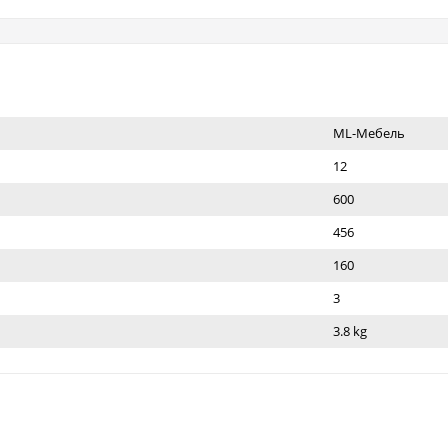
ML-Мебель
12
600
456
160
3
3.8 kg