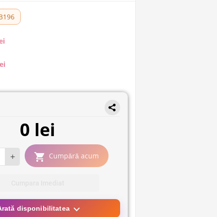
3196
ei
ei
0 lei
+
Cumpără acum
Cumpara Imediat
Arată disponibilitatea