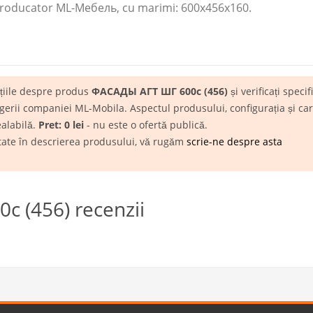
roducator ML-Мебель​, cu marimi: 600x456x160.
ațiile despre produs
ФАСАДЫ АГТ ШГ 600c (456)
și verificați specif
rii companiei ML-Mobila. Aspectul produsului, configurația și carac
ealabilă.
Pret: 0 lei
- nu este o ofertă publică.
itate în descrierea produsului, vă rugăm
scrie-ne despre asta
 (456) recenzii