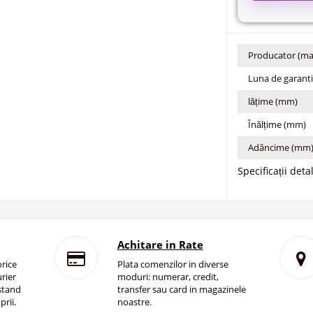
Producator (ma
Luna de garant
lățime (mm)
Înălțime (mm)
Adâncime (mm
Specificații deta
Achitare in Rate
rice
Plata comenzilor in diverse
rier
moduri: numerar, credit,
istand
transfer sau card in magazinele
prii.
noastre.