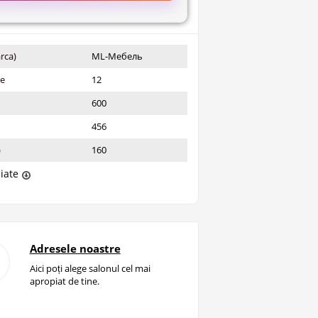
rca)
ML-Мебель
ie
12
600
456
)
160
liate
Adresele noastre
Aici poți alege salonul cel mai
apropiat de tine.