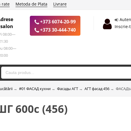
 rate
Metoda de Plata
Livrare
Adrese
Auten
+373 6074-20-99
 salon
Inscrie-
+373 30-444-740
 Vi 08:00—
21:30
Du 08:00—
20:00
ucătării
→
#01 ФАСАД кухни
→
Фасады АГТ
→
АГТ фасад 456
→
ФАСАДЫ 
Г 600c (456)