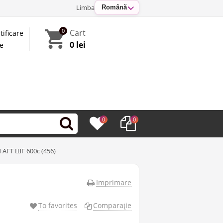
Limba
Română
0
Cart
tificare
0 lei
te
0
0
АГТ ШГ 600c (456)
Imprimare
To favorites
Comparaţie