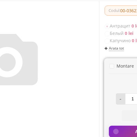
00-0362
Codul:
Антрацит
0 l
Белый
0 lei
Капучино
0 l
Arata tot
Montare
-