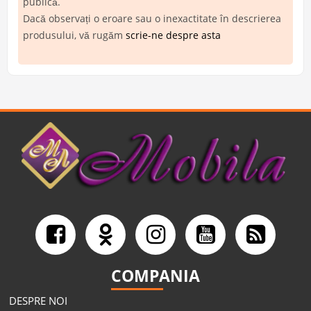
publică.
Dacă observați o eroare sau o inexactitate în descrierea
produsului, vă rugăm
scrie-ne despre asta
COMPANIA
DESPRE NOI