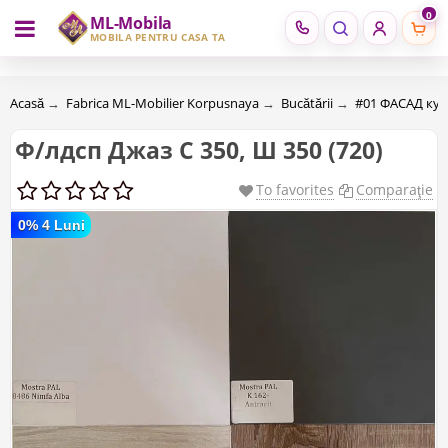
0
ML-Mobila
RU
RO
MOBILĂ PENTRU CASA TA
Acasă
→
Fabrica ML-Mobilier Korpusnaya
→
Bucătării
→
#01 ФАСАД ку
Ф/лдсп Джаз С 350, Ш 350 (720)
To favorites
Comparaţie
0% 4 Luni