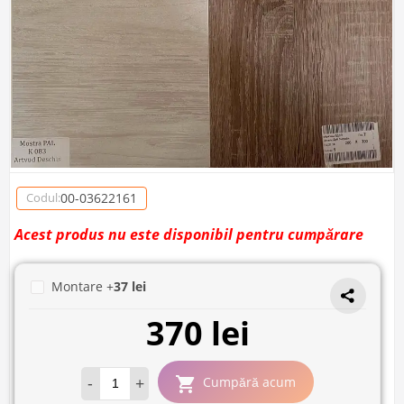
00-03622161
Codul:
Acest produs nu este disponibil pentru cumpărare
Montare +
37 lei
370 lei
-
+
Cumpără acum