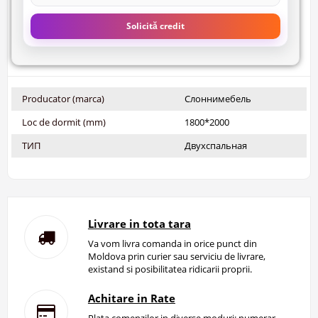
Solicită credit
Producator (marca)
Слоннимебель
Loc de dormit (mm)
1800*2000
ТИП
Двухспальная
Livrare in tota tara
Va vom livra comanda in orice punct din
Moldova prin curier sau serviciu de livrare,
existand si posibilitatea ridicarii proprii.
Achitare in Rate
Plata comenzilor in diverse moduri: numerar,