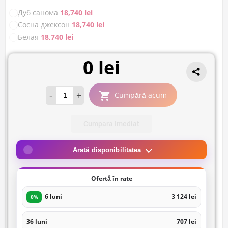
Дуб санома
18,740 lei
Сосна джексон
18,740 lei
Белая
18,740 lei
0 lei
-
+
Cumpără acum
Cumpara Imediat
Arată disponibilitatea
Ofertă în rate
6 luni
3 124 lei
0%
36 luni
707 lei