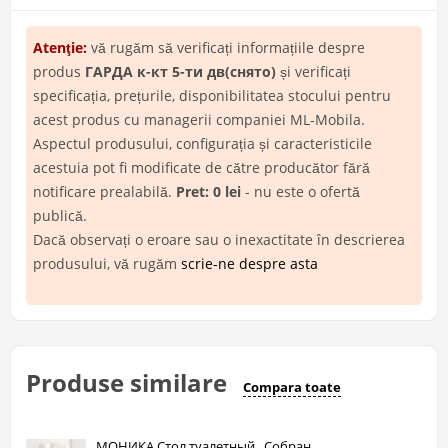
Atenţie:
vă rugăm să verificați informațiile despre
produs
ГАРДА к-кт 5-ти дв(снято)
și verificați
specificația, prețurile, disponibilitatea stocului pentru
acest produs cu managerii companiei ML-Mobila.
Aspectul produsului, configurația și caracteristicile
acestuia pot fi modificate de către producător fără
notificare prealabilă.
Pret: 0 lei
- nu este o ofertă
publică.
Dacă observați o eroare sau o inexactitate în descrierea
produsului, vă rugăm
scrie-ne despre asta
Produse similare
Compara toate
МОНИКА Стол туалетный , Собран