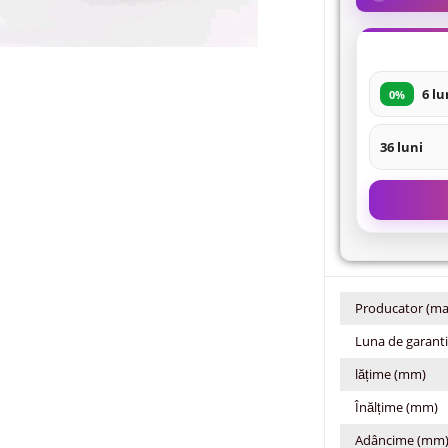
6 lu
0%
36 luni
Producator (ma
Luna de garant
lățime (mm)
Înălțime (mm)
Adâncime (mm