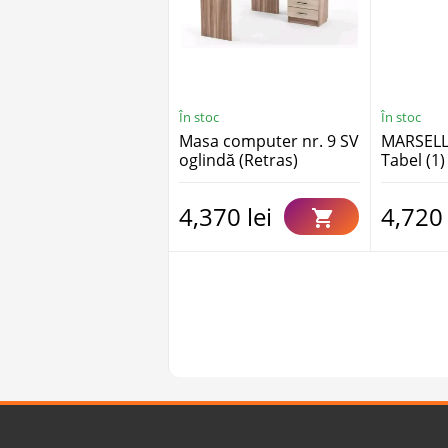
În stoc
În stoc
Masa computer nr. 9 SV
MARSELL
oglindă (Retras)
Tabel (1)
4,370 lei
4,720 