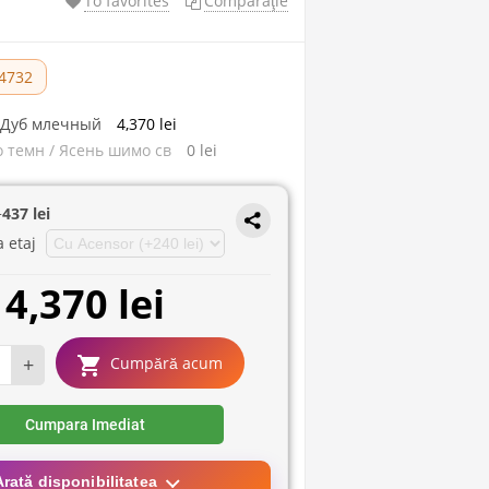
To favorites
Comparaţie
4732
/ Дуб млечный
4,370 lei
 темн / Ясень шимо св
0 lei
+
437 lei
a etaj
4,370 lei
+
Cumpără acum
Cumpara Imediat
Arată disponibilitatea