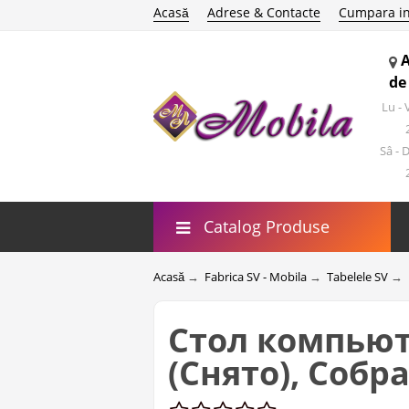
Acasă
Adrese & Contacte
Cumpara in
de
Lu -
Sâ - 
Catalog Produse
Acasă
→
Fabrica SV - Mobila
→
Tabelele SV
→
Стол компью
(Снято), Собр