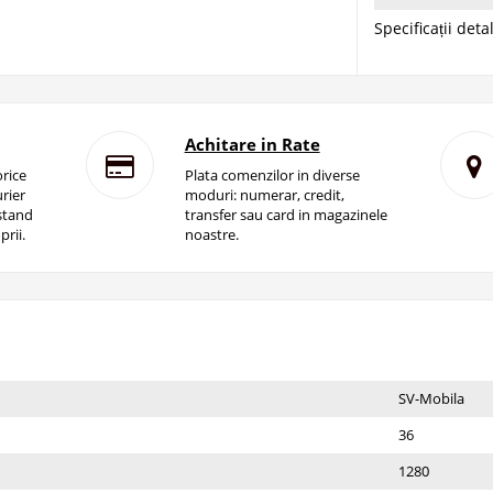
Specificații deta
Achitare in Rate
rice
Plata comenzilor in diverse
rier
moduri: numerar, credit,
istand
transfer sau card in magazinele
prii.
noastre.
SV-Mobila
36
1280