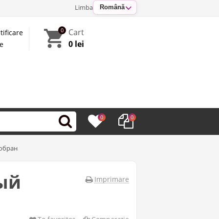
Limba
Română
0
Cart
tificare
0 lei
te
0
0
Собран
ый
Imprimare