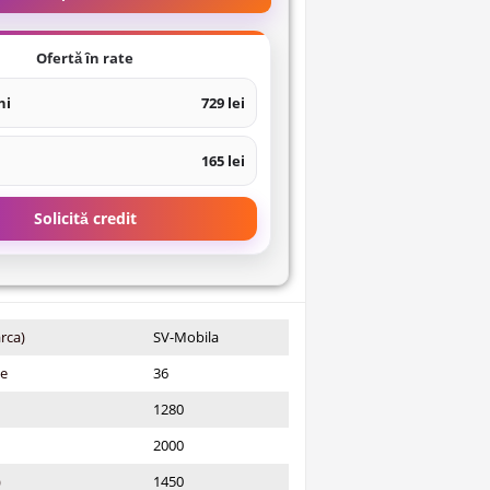
Ofertă în rate
ni
729 lei
165 lei
Solicită credit
rca)
SV-Mobila
ie
36
1280
2000
)
1450