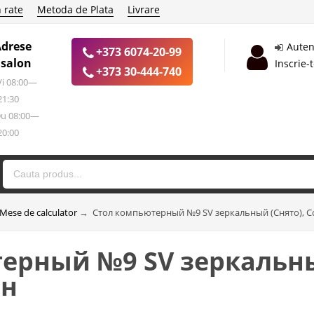
 rate
Metoda de Plata
Livrare
Adrese
Auten
+373 6074-20-99
 salon
Inscrie-
+373 30-444-740
 Vi 08:00—
21:30
Du 08:00—
20:00
Mese de calculator
→
Стол компьютерный №9 SV зеркальный (Снято), 
терный №9 SV зеркальн
ан