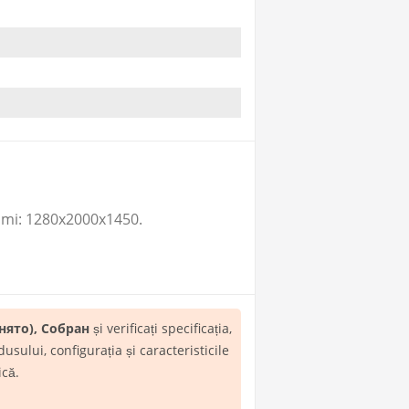
imi: 1280x2000x1450.
ято), Собран
și verificați specificația,
ului, configurația și caracteristicile
ică.