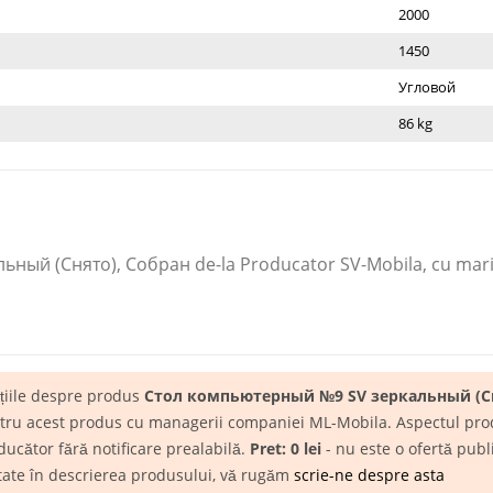
2000
1450
Угловой
86 kg
ый (Снято), Собран de-la Producator SV-Mobila​, cu mar
ațiile despre produs
Стол компьютерный №9 SV зеркальный (Сн
entru acest produs cu managerii companiei ML-Mobila. Aspectul produs
ducător fără notificare prealabilă.
Pret: 0 lei
- nu este o ofertă publ
itate în descrierea produsului, vă rugăm
scrie-ne despre asta