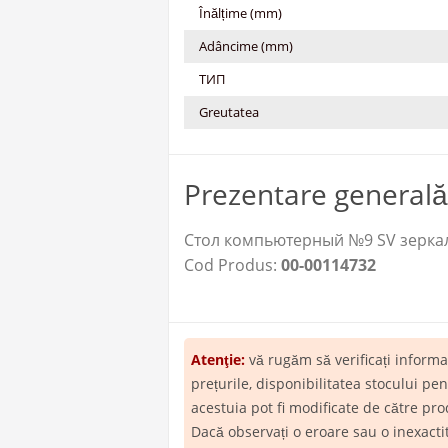
Înălțime (mm)
Adâncime (mm)
ТИП
Greutatea
Prezentare generală
Стол компьютерный №9 SV зеркальн
Cod Produs:
00-00114732
Atenţie:
vă rugăm să verificați inform
prețurile, disponibilitatea stocului p
acestuia pot fi modificate de către pro
Dacă observați o eroare sau o inexact