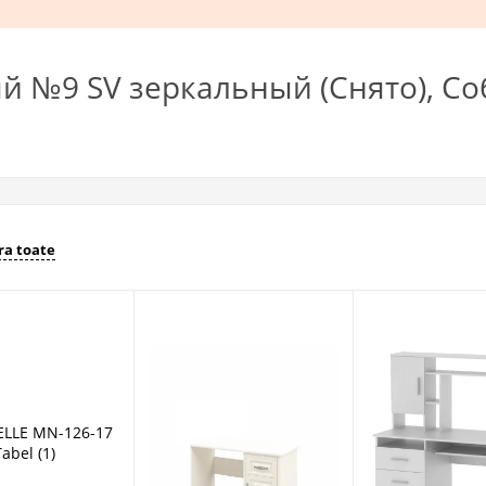
 №9 SV зеркальный (Снято), Соб
a toate