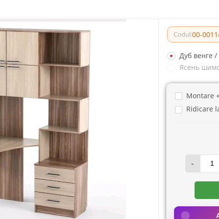
00-0011
Codul:
Дуб венге 
Ясень шимо
Montare 
Ridicare l
-