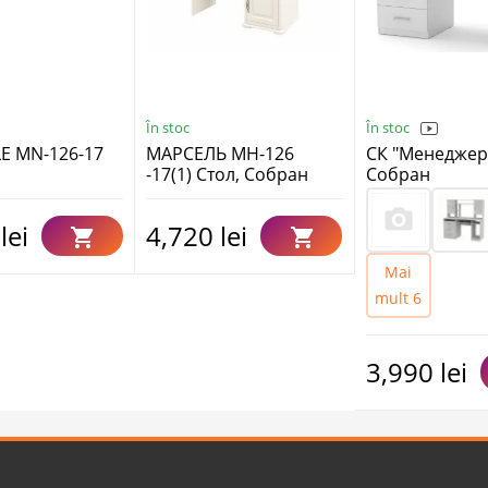
În stoc
În stoc
E MN-126-17
МАРСЕЛЬ МН-126
СК "Менеджер" 
-17(1) Стол, Собран
Собран
lei
4,720 lei
Mai
mult 6
3,990 lei