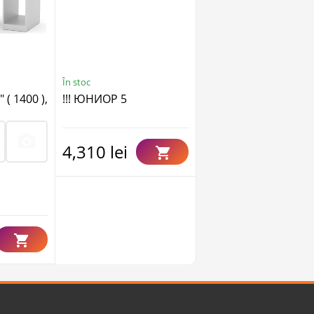
În stoc
În stoc
( 1400 ),
!!! ЮНИОР 5
!Masa_1400
4,310 lei
4,200 lei