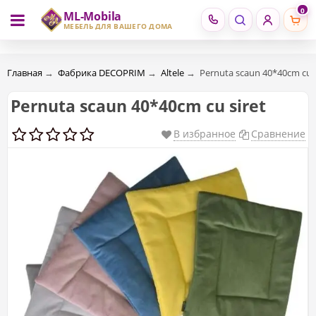
0
ML-Mobila
RU
RO
МЕБЕЛЬ ДЛЯ ВАШЕГО ДОМА
Главная
→
Фабрика DECOPRIM
→
Altele
→
Pernuta scaun 40*40cm cu s
Pernuta scaun 40*40cm cu siret
В избранное
Сравнение